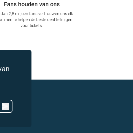
Fans houden van ons
dan 2,5 miljoen fans vertrouwen ons elk
om hen te helpen de beste deal te krijgen
voor tickets.
van