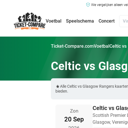
We vergelijken alleen ve
Voetbal
Speelschema
Concert
Ticket-Compare.com
Voetbal
Celtic v
Celtic vs Glas
Alle Celtic vs Glasgow Rangers kaarte
bieden.
Celtic vs Gla
Zon
Scottish Premier
20 Sep
Glasgow, Verenigd