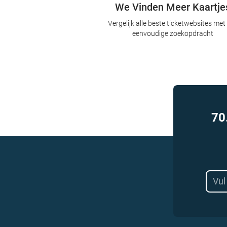
We Vinden Meer Kaartje
Vergelijk alle beste ticketwebsites met
eenvoudige zoekopdracht
70