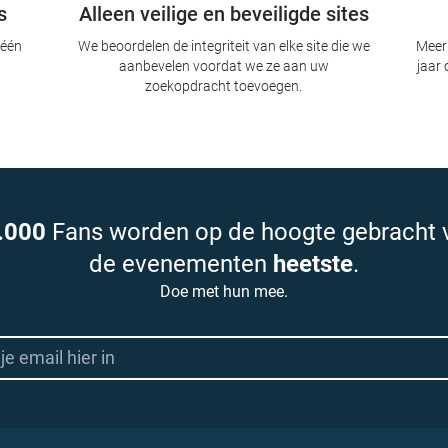
s
Alleen veilige en beveiligde sites
 één
We beoordelen de integriteit van elke site die we
Meer 
aanbevelen voordat we ze aan uw
jaar 
zoekopdracht toevoegen.
.000
Fans worden op de hoogte gebracht 
de evenementen
heetste
.
Doe met hun mee.