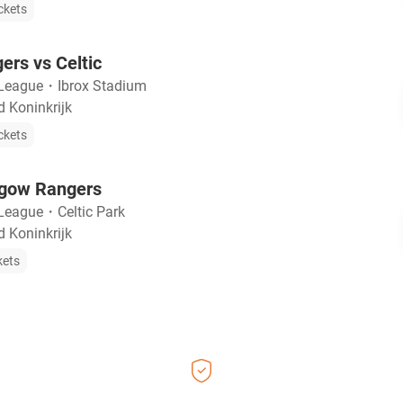
ckets
rs vs Celtic
 League
・
Ibrox Stadium
 Koninkrijk
ckets
sgow Rangers
 League
・
Celtic Park
 Koninkrijk
kets