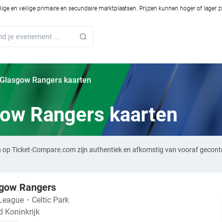
ilige en veilige primaire en secundaire marktplaatsen. Prijzen kunnen hoger of lager 
s Glasgow Rangers kaarten
gow Rangers kaarten
n op Ticket-Compare.com zijn authentiek en afkomstig van vooraf gecont
sgow Rangers
 League
・
Celtic Park
 Koninkrijk