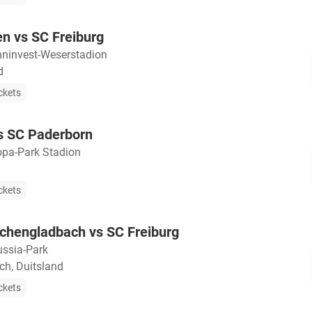
n vs SC Freiburg
ninvest-Weserstadion
d
ckets
s SC Paderborn
opa-Park Stadion
ckets
chengladbach vs SC Freiburg
ussia-Park
h, Duitsland
ckets