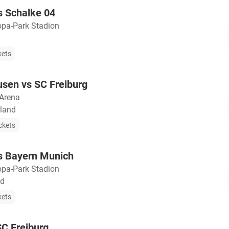
s Schalke 04
opa-Park Stadion
kets
sen vs SC Freiburg
Arena
sland
ckets
vs Bayern Munich
opa-Park Stadion
nd
kets
C Freiburg