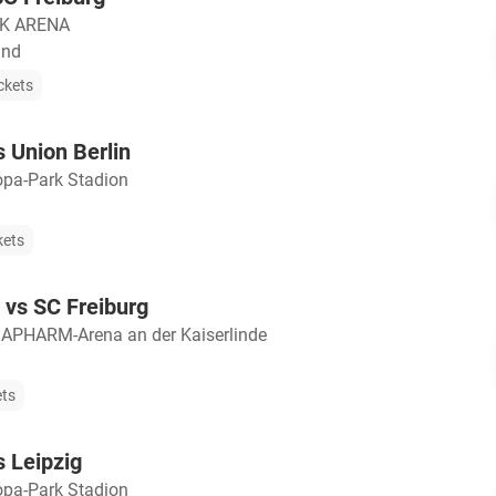
K ARENA
and
ckets
s Union Berlin
opa-Park Stadion
kets
 vs SC Freiburg
APHARM-Arena an der Kaiserlinde
ets
s Leipzig
opa-Park Stadion