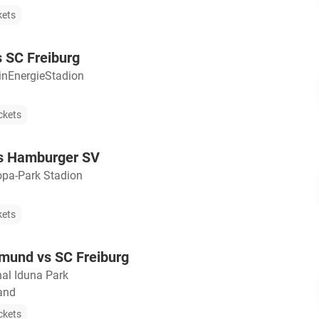
kets
 SC Freiburg
inEnergieStadion
ckets
vs Hamburger SV
opa-Park Stadion
kets
mund vs SC Freiburg
nal Iduna Park
and
ckets