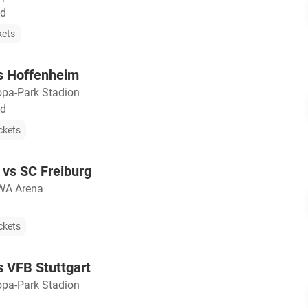
nd
kets
vs Hoffenheim
opa-Park Stadion
nd
ckets
vs SC Freiburg
A Arena
ckets
s VFB Stuttgart
opa-Park Stadion