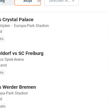
Weg
Altijd
s Crystal Palace
trijden
・
Europa-Park Stadion
nd
ets
ldorf vs SC Freiburg
ur Spiel-Arena
land
ets
vs Werder Bremen
opa-Park Stadion
nd
kets