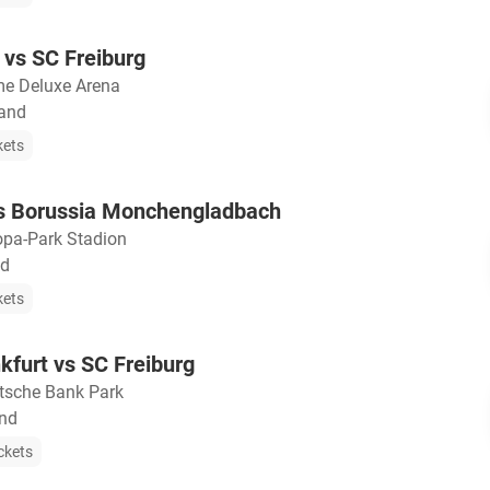
vs SC Freiburg
e Deluxe Arena
land
kets
vs Borussia Monchengladbach
opa-Park Stadion
nd
kets
nkfurt vs SC Freiburg
tsche Bank Park
and
ckets