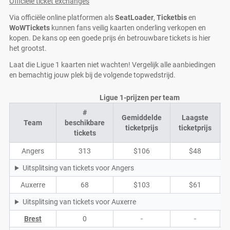
Officiële ticket exchanges
Via officiële online platformen als
SeatLoader
,
Ticketbis
en
WoWTickets
kunnen fans veilig kaarten onderling verkopen en
kopen. De kans op een goede prijs én betrouwbare tickets is hier
het grootst.
Laat die Ligue 1 kaarten niet wachten! Vergelijk alle aanbiedingen
en bemachtig jouw plek bij de volgende topwedstrijd.
Ligue 1-prijzen per team
#
Gemiddelde
Laagste
Team
beschikbare
ticketprijs
ticketprijs
tickets
Angers
313
$106
$48
Uitsplitsing van tickets voor Angers
Auxerre
68
$103
$61
Uitsplitsing van tickets voor Auxerre
Brest
0
-
-