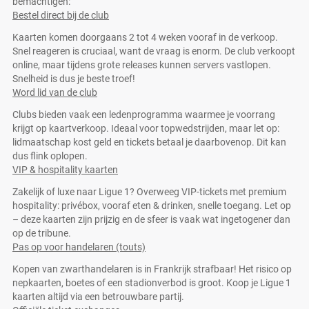
bemachtigen:
Bestel direct bij de club
Kaarten komen doorgaans 2 tot 4 weken vooraf in de verkoop.
Snel reageren is cruciaal, want de vraag is enorm. De club verkoopt
online, maar tijdens grote releases kunnen servers vastlopen.
Snelheid is dus je beste troef!
Word lid van de club
Clubs bieden vaak een ledenprogramma waarmee je voorrang
krijgt op kaartverkoop. Ideaal voor topwedstrijden, maar let op:
lidmaatschap kost geld en tickets betaal je daarbovenop. Dit kan
dus flink oplopen.
VIP & hospitality kaarten
Zakelijk of luxe naar Ligue 1? Overweeg VIP-tickets met premium
hospitality: privébox, vooraf eten & drinken, snelle toegang. Let op
– deze kaarten zijn prijzig en de sfeer is vaak wat ingetogener dan
op de tribune.
Pas op voor handelaren (touts)
Kopen van zwarthandelaren is in Frankrijk strafbaar! Het risico op
nepkaarten, boetes of een stadionverbod is groot. Koop je Ligue 1
kaarten altijd via een betrouwbare partij.