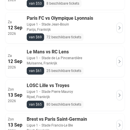
2026
van $53
8 beschikbare tickets
Paris FC vs Olympique Lyonnais
Za
Ligue 1
・
Stade Jean-Bouin
12 Sep
Parijs, Frankrijk
2026
van $69
72 beschikbare tickets
Le Mans vs RC Lens
Za
Ligue 1
・
Stade de La Pincenardière
12 Sep
Mulsanne, Frankrijk
2026
van $61
25 beschikbare tickets
LOSC Lille vs Troyes
Zon
Ligue 1
・
Stade Pierre Mauroy
13 Sep
Rijsel, Frankrijk
2026
van $65
80 beschikbare tickets
Brest vs Paris Saint-Germain
Zon
13 Sep
Ligue 1
・
Stade Francis-Le Ble