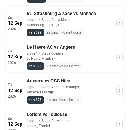
RC Strasbourg Alsace vs Monaco
Za
Ligue 1
・
Stade De La Meinau
12 Sep
Strasbourg, Frankrijk
2026
van $99
22 beschikbare tickets
Le Havre AC vs Angers
Za
Ligue 1
・
Stade Oceane
12 Sep
Le Havre, Frankrijk
2026
van $76
2 beschikbare tickets
Auxerre vs OGC Nice
Za
Ligue 1
・
Stade Abbe Deschamps
12 Sep
Auxerre, Frankrijk
2026
van $75
4 beschikbare tickets
Lorient vs Toulouse
Za
Ligue 1
・
Stade Du Moustoir
12 Sep
Lorient, Frankrijk