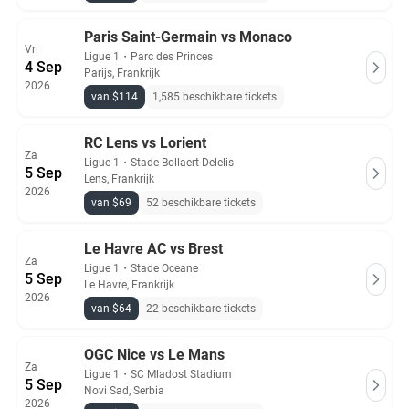
Paris Saint-Germain vs Monaco
Vri
Ligue 1
・
Parc des Princes
4 Sep
Parijs, Frankrijk
2026
van $114
1,585 beschikbare tickets
RC Lens vs Lorient
Za
Ligue 1
・
Stade Bollaert-Delelis
5 Sep
Lens, Frankrijk
2026
van $69
52 beschikbare tickets
Le Havre AC vs Brest
Za
Ligue 1
・
Stade Oceane
5 Sep
Le Havre, Frankrijk
2026
van $64
22 beschikbare tickets
OGC Nice vs Le Mans
Za
Ligue 1
・
SC Mladost Stadium
5 Sep
Novi Sad, Serbia
2026