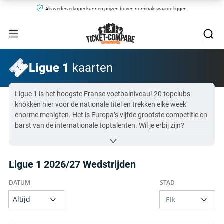
Als wederverkoper kunnen prijzen boven nominale waarde liggen.
Ligue 1
kaarten
Ligue 1 is het hoogste Franse voetbalniveau! 20 topclubs
knokken hier voor de nationale titel en trekken elke week
enorme menigten. Het is Europa’s vijfde grootste competitie en
barst van de internationale toptalenten. Wil je erbij zijn?
Vergelijk hier direct alle Ligue 1 kaarten en scoor tickets voor
jouw favoriete club!
Ligue 1 2026/27 Wedstrijden
Alle Ligue 1 kaarten op Ticket-Compare.com zijn authentiek
en afkomstig van vooraf gecontroleerde verkopers die 100%
garantie bieden.