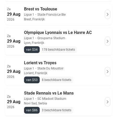
Brest vs Toulouse
Za
29 Aug
Ligue 1
・
Stade Francis-Le Ble
Brest, Frankrijk
2026
Olympique Lyonnais vs Le Havre AC
Za
Ligue 1
・
Groupama Stadium
29 Aug
Lyon, Frankrijk
2026
van $34
178 beschikbare tickets
Lorient vs Troyes
Za
Ligue 1
・
Stade Du Moustoir
29 Aug
Lorient, Frankrijk
2026
van $53
8 beschikbare tickets
Stade Rennais vs Le Mans
Za
Ligue 1
・
SC Mladost Stadium
29 Aug
Novi Sad, Serbia
2026
van $86
3 beschikbare tickets