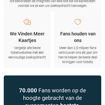
We beoordelen de integriteit van elke site die we aanbevelen
voordat we ze aan uw zoekopdracht toevoegen.
We Vinden Meer
Fans houden van
Kaartjes
ons
Vergelijk alle beste
Meer dan 2,5 miljoen fans
ticketwebsites met één
vertrouwen ons elk jaar om
eenvoudige zoekopdracht
hen te helpen de beste deal
te krijgen voor tickets.
70.000
Fans worden op de
hoogte gebracht van de