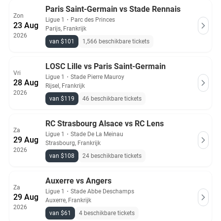
Paris Saint-Germain vs Stade Rennais
Zon
Ligue 1
・
Parc des Princes
23 Aug
Parijs, Frankrijk
2026
van $101
1,566 beschikbare tickets
LOSC Lille vs Paris Saint-Germain
Vri
Ligue 1
・
Stade Pierre Mauroy
28 Aug
Rijsel, Frankrijk
2026
van $119
46 beschikbare tickets
RC Strasbourg Alsace vs RC Lens
Za
Ligue 1
・
Stade De La Meinau
29 Aug
Strasbourg, Frankrijk
2026
van $108
24 beschikbare tickets
Auxerre vs Angers
Za
Ligue 1
・
Stade Abbe Deschamps
29 Aug
Auxerre, Frankrijk
2026
van $61
4 beschikbare tickets