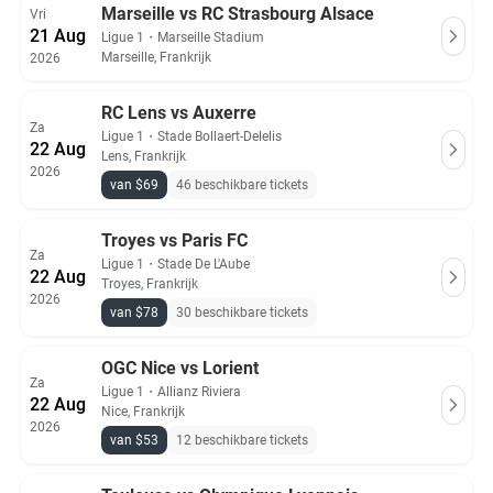
Marseille vs RC Strasbourg Alsace
Vri
21 Aug
Ligue 1
・
Marseille Stadium
Marseille, Frankrijk
2026
RC Lens vs Auxerre
Za
Ligue 1
・
Stade Bollaert-Delelis
22 Aug
Lens, Frankrijk
2026
van $69
46 beschikbare tickets
Troyes vs Paris FC
Za
Ligue 1
・
Stade De L'Aube
22 Aug
Troyes, Frankrijk
2026
van $78
30 beschikbare tickets
OGC Nice vs Lorient
Za
Ligue 1
・
Allianz Riviera
22 Aug
Nice, Frankrijk
2026
van $53
12 beschikbare tickets