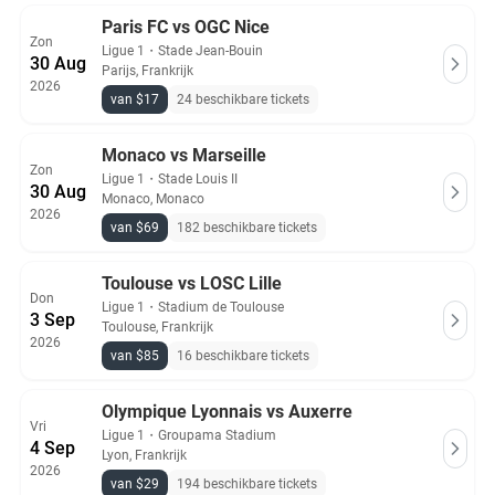
Paris FC vs OGC Nice
Zon
Ligue 1
・
Stade Jean-Bouin
30 Aug
Parijs, Frankrijk
2026
van $17
24 beschikbare tickets
Monaco vs Marseille
Zon
Ligue 1
・
Stade Louis II
30 Aug
Monaco, Monaco
2026
van $69
182 beschikbare tickets
Toulouse vs LOSC Lille
Don
Ligue 1
・
Stadium de Toulouse
3 Sep
Toulouse, Frankrijk
2026
van $85
16 beschikbare tickets
Olympique Lyonnais vs Auxerre
Vri
Ligue 1
・
Groupama Stadium
4 Sep
Lyon, Frankrijk
2026
van $29
194 beschikbare tickets