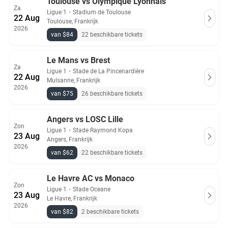
Toulouse vs Olympique Lyonnais
Za
Ligue 1
・
Stadium de Toulouse
22 Aug
Toulouse, Frankrijk
2026
van $84
22 beschikbare tickets
Le Mans vs Brest
Za
Ligue 1
・
Stade de La Pincenardière
22 Aug
Mulsanne, Frankrijk
2026
van $75
26 beschikbare tickets
Angers vs LOSC Lille
Zon
Ligue 1
・
Stade Raymond Kopa
23 Aug
Angers, Frankrijk
2026
van $62
22 beschikbare tickets
Le Havre AC vs Monaco
Zon
Ligue 1
・
Stade Oceane
23 Aug
Le Havre, Frankrijk
2026
van $82
2 beschikbare tickets