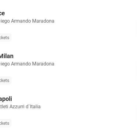
ce
Diego Armando Maradona
ckets
Milan
Diego Armando Maradona
ckets
apoli
leti Azzurri d`Italia
ckets