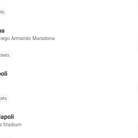
ets
ma
Diego Armando Maradona
ckets
oli
kets
apoli
s Stadium