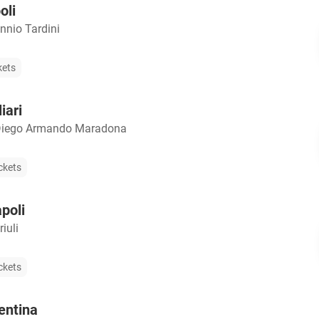
oli
nnio Tardini
kets
iari
Diego Armando Maradona
ckets
poli
iuli
ckets
entina