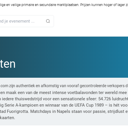
ilige en veilige primaire en secundaire marktplaatsen. Prijzen kunnen hoger of lager 
ten
.com zijn authentiek en afkomstig van vooraf gecontroleerde verkopers d
 en maak een van de meest intense voetbalavonden ter wereld mee 
iedere thuiswedstrijd voor een sensationele sfeer: 54.726 luidruc
dig Serie A-kampioen en winnaar van de UEFA Cup 1989 – is hét vo
stad Fuorigrotta. Matchdays in Napels staan voor passie, strijdlust 
kaarten.