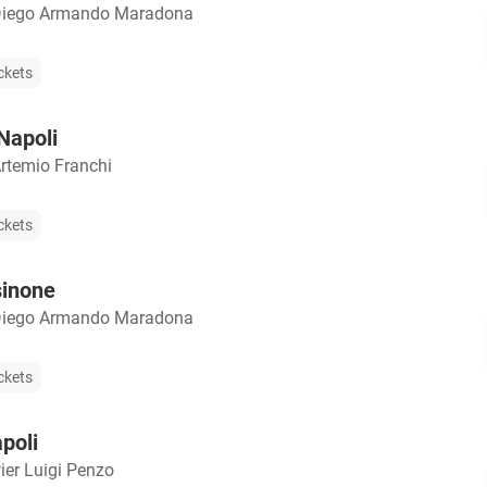
Diego Armando Maradona
ckets
Napoli
rtemio Franchi
ckets
sinone
Diego Armando Maradona
ckets
poli
ier Luigi Penzo