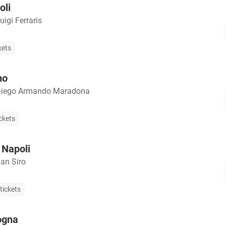
oli
uigi Ferraris
kets
mo
Diego Armando Maradona
ckets
 Napoli
an Siro
tickets
ogna