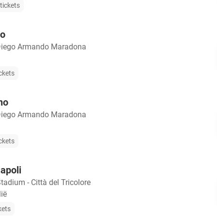
tickets
io
Diego Armando Maradona
ckets
no
Diego Armando Maradona
ckets
apoli
adium - Città del Tricolore
lië
kets