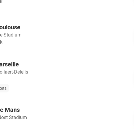
jk
Toulouse
le Stadium
jk
rseille
llaert-Delelis
kets
Le Mans
dost Stadium