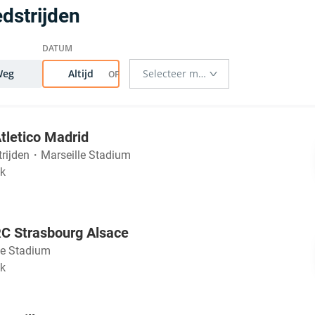
dstrijden
Weg
Altijd
Atletico Madrid
trijden
・
Marseille Stadium
jk
RC Strasbourg Alsace
le Stadium
jk