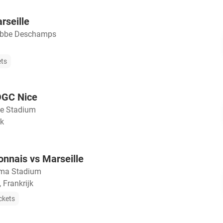
rseille
Abbe Deschamps
ets
OGC Nice
le Stadium
jk
nnais vs Marseille
ma Stadium
 Frankrijk
ckets