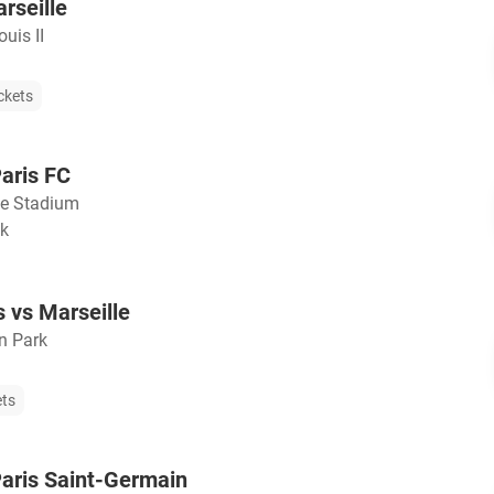
rseille
uis II
ckets
Paris FC
le Stadium
jk
 vs Marseille
n Park
ets
Paris Saint-Germain