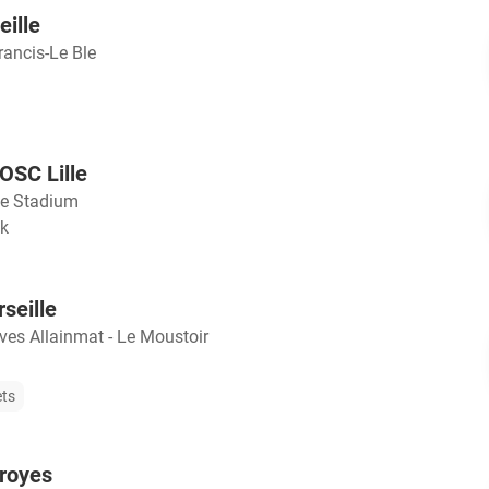
eille
rancis-Le Ble
LOSC Lille
le Stadium
jk
seille
ves Allainmat - Le Moustoir
ets
Troyes