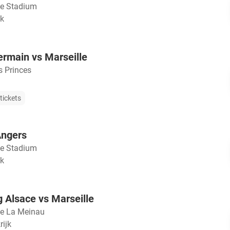
le Stadium
jk
ermain vs Marseille
s Princes
tickets
Angers
le Stadium
jk
 Alsace vs Marseille
e La Meinau
rijk