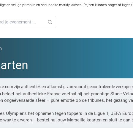
ilige en veilige primaire en secundaire marktplaatsen. Prijzen kunnen hoger of lager 
n
aarten
are.com zijn authentiek en afkomstig van vooraf gecontroleerde verkoper
n beleef het authentieke Franse voetbal bij het prachtige Stade Vél
 ongeëvenaarde sfeer – pure emotie op de tribunes, het gezang van
 Les Olympiens het opnemen tegen toppers in de Ligue 1, UEFA Eur
-way te ervaren – bestel nu jouw Marseille kaarten en sluit je aan 