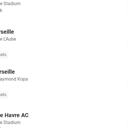
le Stadium
jk
seille
e L'Aube
kets
seille
Raymond Kopa
kets
Le Havre AC
le Stadium