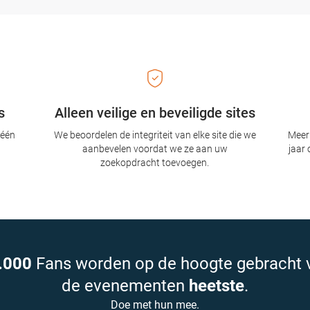
s
Alleen veilige en beveiligde sites
 één
We beoordelen de integriteit van elke site die we
Meer 
aanbevelen voordat we ze aan uw
jaar 
zoekopdracht toevoegen.
.000
Fans worden op de hoogte gebracht 
de evenementen
heetste
.
Doe met hun mee.