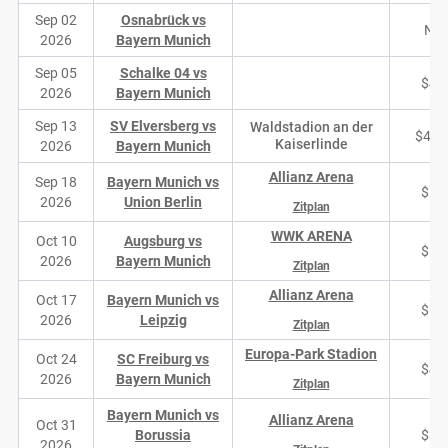
Sep 02
Osnabrück vs
N/
2026
Bayern Munich
Sep 05
Schalke 04 vs
$40
2026
Bayern Munich
Sep 13
SV Elversberg vs
Waldstadion an der
$4,6
Kaiserlinde
2026
Bayern Munich
Allianz Arena
Sep 18
Bayern Munich vs
$17
2026
Union Berlin
Zitplan
WWK ARENA
Oct 10
Augsburg vs
$10
2026
Bayern Munich
Zitplan
Allianz Arena
Oct 17
Bayern Munich vs
$18
2026
Leipzig
Zitplan
Europa-Park Stadion
Oct 24
SC Freiburg vs
$43
2026
Bayern Munich
Zitplan
Bayern Munich vs
Allianz Arena
Oct 31
Borussia
$34
2026