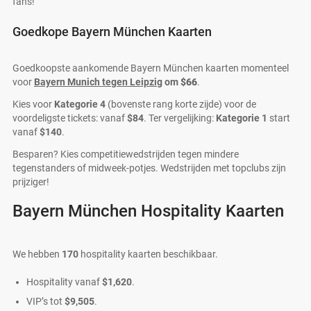
fans!
Goedkope Bayern München Kaarten
Goedkoopste aankomende Bayern München kaarten momenteel
voor
Bayern Munich tegen Leipzig
om
$66
.
Kies voor
Kategorie 4
(bovenste rang korte zijde) voor de
voordeligste tickets: vanaf
$84
. Ter vergelijking:
Kategorie 1
start
vanaf
$140
.
Besparen? Kies competitiewedstrijden tegen mindere
tegenstanders of midweek-potjes. Wedstrijden met topclubs zijn
prijziger!
Bayern München Hospitality Kaarten
We hebben
170
hospitality kaarten beschikbaar.
Hospitality vanaf
$1,620
.
VIP’s tot
$9,505
.