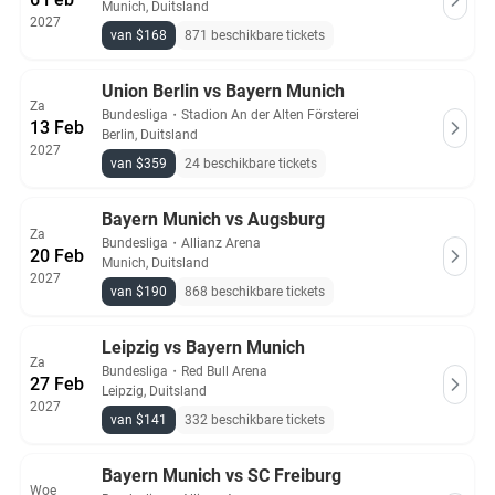
Munich, Duitsland
2027
van $168
871 beschikbare tickets
Union Berlin vs Bayern Munich
Za
Bundesliga
・
Stadion An der Alten Försterei
13 Feb
Berlin, Duitsland
2027
van $359
24 beschikbare tickets
Bayern Munich vs Augsburg
Za
Bundesliga
・
Allianz Arena
20 Feb
Munich, Duitsland
2027
van $190
868 beschikbare tickets
Leipzig vs Bayern Munich
Za
Bundesliga
・
Red Bull Arena
27 Feb
Leipzig, Duitsland
2027
van $141
332 beschikbare tickets
Bayern Munich vs SC Freiburg
Woe