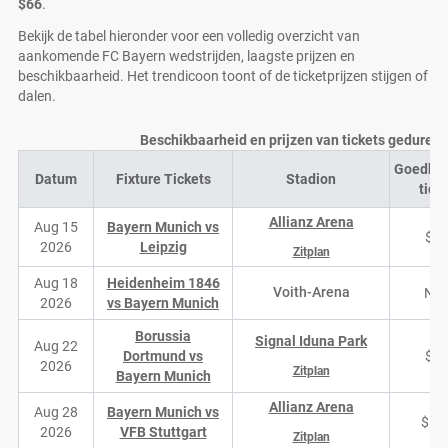
$66
.
Bekijk de tabel hieronder voor een volledig overzicht van
aankomende FC Bayern wedstrijden, laagste prijzen en
beschikbaarheid. Het trendicoon toont of de ticketprijzen stijgen of
dalen.
Beschikbaarheid en prijzen van tickets geduren
Goedko
Datum
Fixture Tickets
Stadion
tick
Allianz Arena
Aug 15
Bayern Munich vs
$6
2026
Leipzig
Zitplan
Aug 18
Heidenheim 1846
Voith-Arena
N/
2026
vs Bayern Munich
Borussia
Signal Iduna Park
Aug 22
Dortmund vs
$7
2026
Zitplan
Bayern Munich
Allianz Arena
Aug 28
Bayern Munich vs
$17
2026
VFB Stuttgart
Zitplan