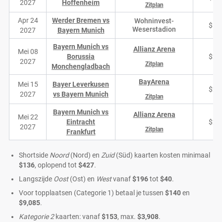
2027
Hoffenheim
Zitplan
Apr 24
Werder Bremen vs
Wohninvest-
$18
Weserstadion
2027
Bayern Munich
Bayern Munich vs
Allianz Arena
Mei 08
Borussia
$26
2027
Zitplan
Monchengladbach
BayArena
Mei 15
Bayer Leverkusen
$26
2027
vs Bayern Munich
Zitplan
Bayern Munich vs
Allianz Arena
Mei 22
Eintracht
$26
2027
Zitplan
Frankfurt
Shortside
Noord
(Nord) en
Zuid
(Süd) kaarten kosten minimaal
$136
, oplopend tot
$427
.
Langszijde
Oost
(Ost) en
West
vanaf
$196
tot
$40
.
Voor topplaatsen (Categorie 1) betaal je tussen
$140
en
$9,085
.
Kategorie 2
kaarten: vanaf
$153
, max.
$3,908
.