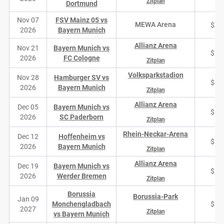
Zitplan
Dortmund
Nov 07
FSV Mainz 05 vs
MEWA Arena
$30
2026
Bayern Munich
Allianz Arena
Nov 21
Bayern Munich vs
$19
2026
FC Cologne
Zitplan
Volksparkstadion
Nov 28
Hamburger SV vs
$41
2026
Bayern Munich
Zitplan
Allianz Arena
Dec 05
Bayern Munich vs
$13
2026
SC Paderborn
Zitplan
Rhein-Neckar-Arena
Dec 12
Hoffenheim vs
$13
2026
Bayern Munich
Zitplan
Allianz Arena
Dec 19
Bayern Munich vs
$16
2026
Werder Bremen
Zitplan
Borussia
Borussia-Park
Jan 09
Monchengladbach
$23
2027
Zitplan
vs Bayern Munich