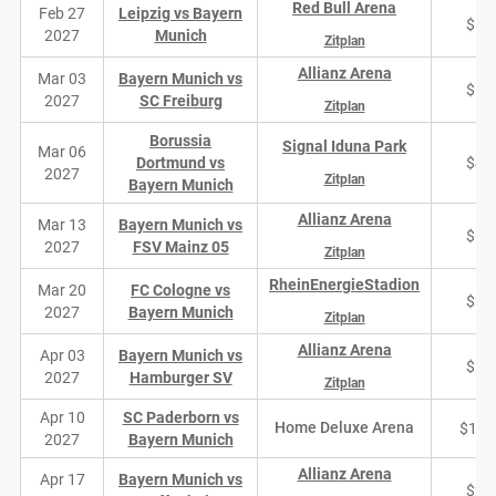
Red Bull Arena
Feb 27
Leipzig vs Bayern
$14
2027
Munich
Zitplan
Allianz Arena
Mar 03
Bayern Munich vs
$16
2027
SC Freiburg
Zitplan
Borussia
Signal Iduna Park
Mar 06
Dortmund vs
$41
2027
Zitplan
Bayern Munich
Allianz Arena
Mar 13
Bayern Munich vs
$19
2027
FSV Mainz 05
Zitplan
RheinEnergieStadion
Mar 20
FC Cologne vs
$39
2027
Bayern Munich
Zitplan
Allianz Arena
Apr 03
Bayern Munich vs
$17
2027
Hamburger SV
Zitplan
Apr 10
SC Paderborn vs
Home Deluxe Arena
$1,2
2027
Bayern Munich
Allianz Arena
Apr 17
Bayern Munich vs
$20