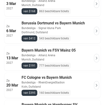
Bundesliga
・
Allianz Arena
3 Mar
Munich, Duitsland
2027
van $168
863 beschikbare tickets
Borussia Dortmund vs Bayern Munich
Za
Bundesliga
・
Signal Iduna Park
6 Mar
Dortmund, Duitsland
2027
van $412
543 beschikbare tickets
Bayern Munich vs FSV Mainz 05
Za
Bundesliga
・
Allianz Arena
13 Mar
Munich, Duitsland
2027
van $191
777 beschikbare tickets
FC Cologne vs Bayern Munich
Za
Bundesliga
・
RheinEnergieStadion
20 Mar
Koln, Duitsland
2027
van $395
160 beschikbare tickets
Bayern Munich vs Hamburger SV