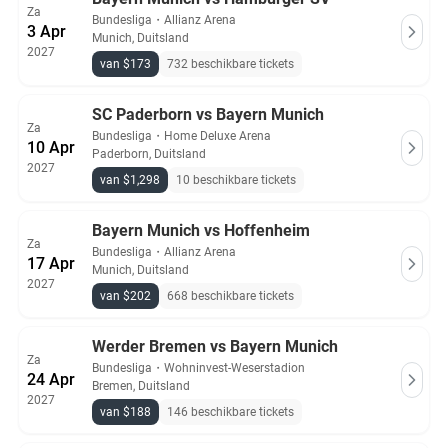
Za
Bundesliga
・
Allianz Arena
3 Apr
Munich, Duitsland
2027
van $173
732 beschikbare tickets
SC Paderborn vs Bayern Munich
Za
Bundesliga
・
Home Deluxe Arena
10 Apr
Paderborn, Duitsland
2027
van $1,298
10 beschikbare tickets
Bayern Munich vs Hoffenheim
Za
Bundesliga
・
Allianz Arena
17 Apr
Munich, Duitsland
2027
van $202
668 beschikbare tickets
Werder Bremen vs Bayern Munich
Za
Bundesliga
・
Wohninvest-Weserstadion
24 Apr
Bremen, Duitsland
2027
van $188
146 beschikbare tickets