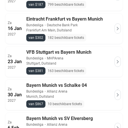
2027
van $187
799 beschikbare tickets
Eintracht Frankfurt vs Bayern Munich
Za
Bundesliga
・
Deutsche Bank Park
16 Jan
Frankfurt Am Main, Duitsland
2027
van $302
182 beschikbare tickets
VFB Stuttgart vs Bayern Munich
Za
Bundesliga
・
MHPArena
23 Jan
Stuttgart, Duitsland
2027
van $381
163 beschikbare tickets
Bayern Munich vs Schalke 04
Za
Bundesliga
・
Allianz Arena
30 Jan
Munich, Duitsland
2027
van $867
10 beschikbare tickets
Bayern Munich vs SV Elversberg
Za
Bundesliga
・
Allianz Arena
6 Feb