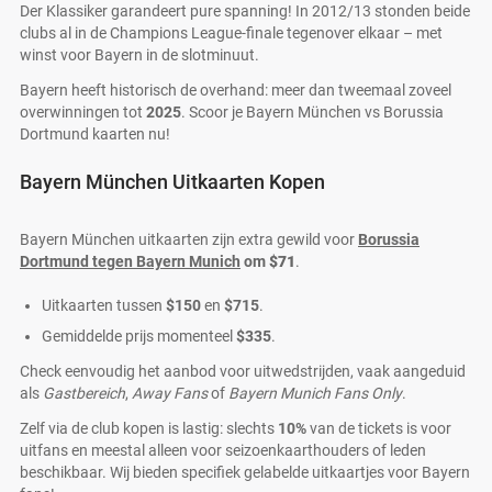
Der Klassiker garandeert pure spanning! In 2012/13 stonden beide
clubs al in de Champions League-finale tegenover elkaar – met
winst voor Bayern in de slotminuut.
Bayern heeft historisch de overhand: meer dan tweemaal zoveel
overwinningen tot
2025
. Scoor je Bayern München vs Borussia
Dortmund kaarten nu!
Bayern München Uitkaarten Kopen
Bayern München uitkaarten zijn extra gewild voor
Borussia
Dortmund tegen Bayern Munich
om
$71
.
Uitkaarten tussen
$150
en
$715
.
Gemiddelde prijs momenteel
$335
.
Check eenvoudig het aanbod voor uitwedstrijden, vaak aangeduid
als
Gastbereich
,
Away Fans
of
Bayern Munich Fans Only
.
Zelf via de club kopen is lastig: slechts
10%
van de tickets is voor
uitfans en meestal alleen voor seizoenkaarthouders of leden
beschikbaar. Wij bieden specifiek gelabelde uitkaartjes voor Bayern