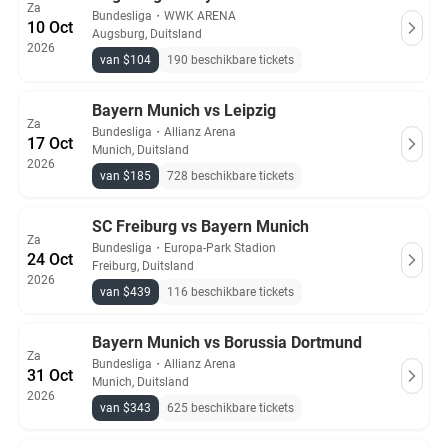
Za
Bundesliga
・
WWK ARENA
10 Oct
Augsburg, Duitsland
2026
van $104
190 beschikbare tickets
Bayern Munich vs Leipzig
Za
Bundesliga
・
Allianz Arena
17 Oct
Munich, Duitsland
2026
van $185
728 beschikbare tickets
SC Freiburg vs Bayern Munich
Za
Bundesliga
・
Europa-Park Stadion
24 Oct
Freiburg, Duitsland
2026
van $439
116 beschikbare tickets
Bayern Munich vs Borussia Dortmund
Za
Bundesliga
・
Allianz Arena
31 Oct
Munich, Duitsland
2026
van $343
625 beschikbare tickets