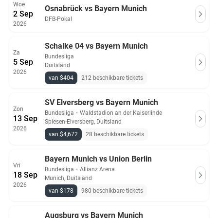
Woe
Osnabrück vs Bayern Munich
2 Sep
DFB-Pokal
2026
Schalke 04 vs Bayern Munich
Za
Bundesliga
5 Sep
Duitsland
2026
van $404
212 beschikbare tickets
SV Elversberg vs Bayern Munich
Zon
Bundesliga
・
Waldstadion an der Kaiserlinde
13 Sep
Spiesen-Elversberg, Duitsland
2026
van $4,672
28 beschikbare tickets
Bayern Munich vs Union Berlin
Vri
Bundesliga
・
Allianz Arena
18 Sep
Munich, Duitsland
2026
van $178
980 beschikbare tickets
Augsburg vs Bayern Munich