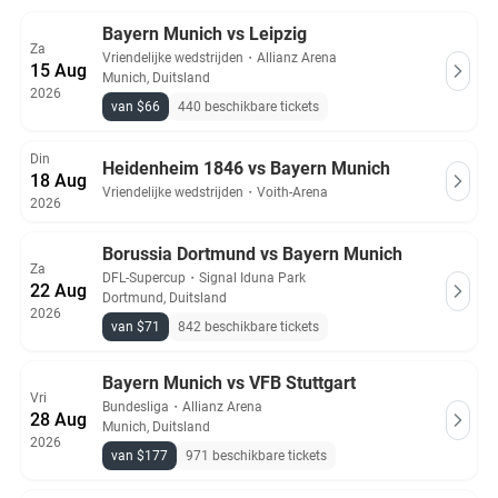
Alle Bayern Munich kaarten op Ticket-Compare.com zijn
Bayern Munich vs Leipzig
Za
authentiek en afkomstig van vooraf gecontroleerde verkopers
Vriendelijke wedstrijden
・
Allianz Arena
15 Aug
die 100% garantie bieden.
Munich, Duitsland
2026
van $66
440 beschikbare tickets
Din
Heidenheim 1846 vs Bayern Munich
18 Aug
Vriendelijke wedstrijden
・
Voith-Arena
2026
Borussia Dortmund vs Bayern Munich
Za
DFL-Supercup
・
Signal Iduna Park
22 Aug
Dortmund, Duitsland
2026
van $71
842 beschikbare tickets
Bayern Munich vs VFB Stuttgart
Vri
Bundesliga
・
Allianz Arena
28 Aug
Munich, Duitsland
2026
van $177
971 beschikbare tickets