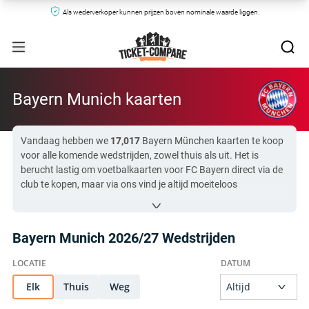
Als wederverkoper kunnen prijzen boven nominale waarde liggen.
Bayern Munich kaarten
Vandaag hebben we
17,017
Bayern München kaarten te koop
voor alle komende wedstrijden, zowel thuis als uit. Het is
berucht lastig om voetbalkaarten voor FC Bayern direct via de
club te kopen, maar via ons vind je altijd moeiteloos
beschikbare plekken.
Realtime beginnen de prijzen voor Bayern München kaarten op
onze site bij
$66
en lopen op tot
$18,170
.
Bayern Munich 2026/27 Wedstrijden
Een naderende FC Bayern-wedstrijd die veel interesse wekt is
Borussia Dortmund tegen Bayern Munich
om
$71
.
Wij scannen alle grote secundaire ticketplatforms – zodat jij
snel en eenvoudig jouw Bayern München kaarten voor de
Elk
Thuis
Weg
Allianz Arena of uitwedstrijden scoort!