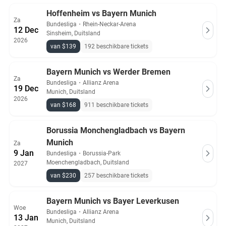
Hoffenheim vs Bayern Munich
Za
Bundesliga
・
Rhein-Neckar-Arena
12 Dec
Sinsheim, Duitsland
2026
van $139
192 beschikbare tickets
Bayern Munich vs Werder Bremen
Za
Bundesliga
・
Allianz Arena
19 Dec
Munich, Duitsland
2026
van $168
911 beschikbare tickets
Borussia Monchengladbach vs Bayern
Munich
Za
9 Jan
Bundesliga
・
Borussia-Park
Moenchengladbach, Duitsland
2027
van $230
257 beschikbare tickets
Bayern Munich vs Bayer Leverkusen
Woe
Bundesliga
・
Allianz Arena
13 Jan
Munich, Duitsland