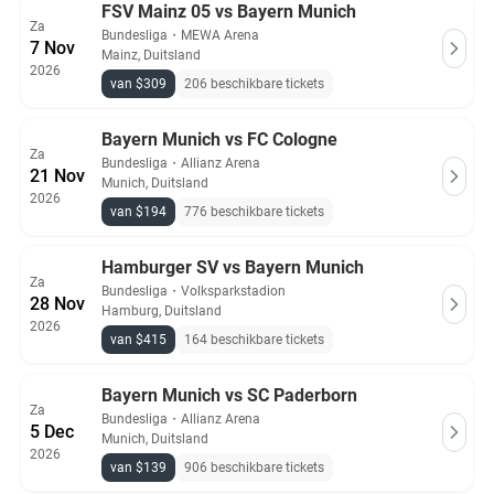
FSV Mainz 05 vs Bayern Munich
Za
Bundesliga
・
MEWA Arena
7 Nov
Mainz, Duitsland
2026
van $309
206 beschikbare tickets
Bayern Munich vs FC Cologne
Za
Bundesliga
・
Allianz Arena
21 Nov
Munich, Duitsland
2026
van $194
776 beschikbare tickets
Hamburger SV vs Bayern Munich
Za
Bundesliga
・
Volksparkstadion
28 Nov
Hamburg, Duitsland
2026
van $415
164 beschikbare tickets
Bayern Munich vs SC Paderborn
Za
Bundesliga
・
Allianz Arena
5 Dec
Munich, Duitsland
2026
van $139
906 beschikbare tickets