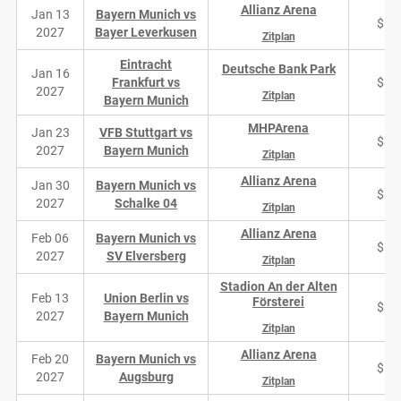
Allianz Arena
Jan 13
Bayern Munich vs
$18
2027
Bayer Leverkusen
Zitplan
Eintracht
Deutsche Bank Park
Jan 16
Frankfurt vs
$30
2027
Zitplan
Bayern Munich
MHPArena
Jan 23
VFB Stuttgart vs
$38
2027
Bayern Munich
Zitplan
Allianz Arena
Jan 30
Bayern Munich vs
$86
2027
Schalke 04
Zitplan
Allianz Arena
Feb 06
Bayern Munich vs
$16
2027
SV Elversberg
Zitplan
Stadion An der Alten
Feb 13
Union Berlin vs
Försterei
$35
2027
Bayern Munich
Zitplan
Allianz Arena
Feb 20
Bayern Munich vs
$19
2027
Augsburg
Zitplan