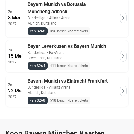
Bayern Munich vs Borussia
Monchengladbach
Za
8 Mei
Bundesliga
・
Allianz Arena
Munich, Duitsland
2027
van $268
396 beschikbare tickets
Bayer Leverkusen vs Bayern Munich
Za
Bundesliga
・
BayArena
15 Mei
Leverkusen, Duitsland
2027
van $264
411 beschikbare tickets
Bayern Munich vs Eintracht Frankfurt
Za
Bundesliga
・
Allianz Arena
22 Mei
Munich, Duitsland
2027
van $268
518 beschikbare tickets
Koop Bayern München Kaarten