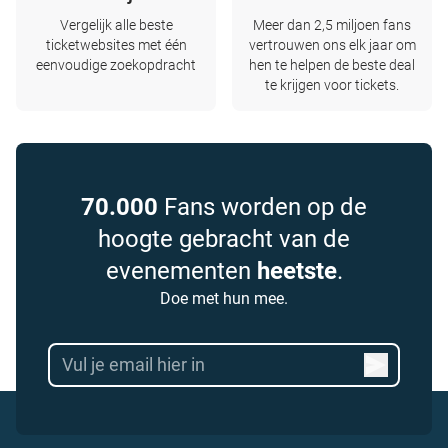
Vergelijk alle beste
Meer dan 2,5 miljoen fans
ticketwebsites met één
vertrouwen ons elk jaar om
eenvoudige zoekopdracht
hen te helpen de beste deal
te krijgen voor tickets.
70.000
Fans worden op de
hoogte gebracht van de
evenementen
heetste
.
Doe met hun mee.