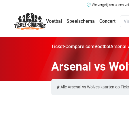
We vergelijken alleen ve
Voetbal
Speelschema
Concert
Ticket-Compare.com
Voetbal
Arsenal 
Arsenal vs Wol
Alle Arsenal vs Wolves kaarten op Tic