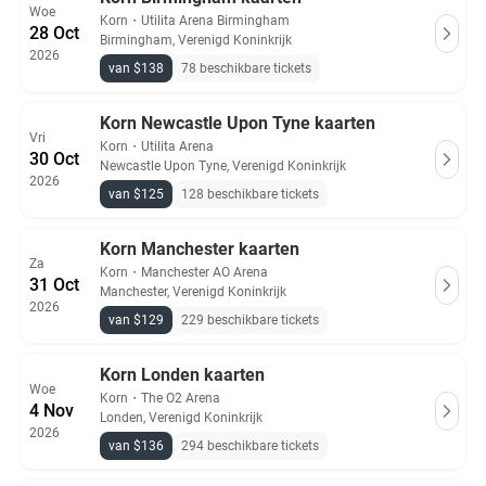
Woe
Korn
・
Utilita Arena Birmingham
28 Oct
Birmingham, Verenigd Koninkrijk
2026
van $138
78 beschikbare tickets
Korn Newcastle Upon Tyne kaarten
Vri
Korn
・
Utilita Arena
30 Oct
Newcastle Upon Tyne, Verenigd Koninkrijk
2026
van $125
128 beschikbare tickets
Korn Manchester kaarten
Za
Korn
・
Manchester AO Arena
31 Oct
Manchester, Verenigd Koninkrijk
2026
van $129
229 beschikbare tickets
Korn Londen kaarten
Woe
Korn
・
The O2 Arena
4 Nov
Londen, Verenigd Koninkrijk
2026
van $136
294 beschikbare tickets