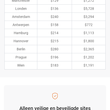
Manchester
$129
$1,272
Londen
$136
$5,728
Amsterdam
$240
$3,294
Antwerpen
$158
$772
Hamburg
$214
$1,113
Hannover
$215
$1,800
Berlin
$280
$2,365
Prague
$196
$1,202
Wien
$183
$1,191
Alleen veilige en beveiligde sites