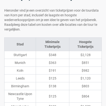
Hieronder vind je een overzicht van ticketprijzen voor de tourdata
van Korn per stad, inclusief de laagste en hoogste
wederverkoopprijzen om je een idee te geven van het prijsbereik.
Raadpleeg deze tabel om kosten over alle locaties van de tour te
vergelijken.
Minimale
Hoogste
Stad
Ticketprijs
Ticketprijs
Stuttgart
$348
$2,128
Munich
$363
$851
Koln
$191
$982
Leeds
$125
$1,120
Birmingham
$138
$803
Newcastle Upon
$125
$804
Tyne