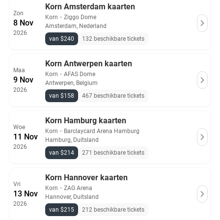
Korn Amsterdam kaarten
Zon
Korn
・
Ziggo Dome
8 Nov
Amsterdam, Nederland
2026
van $240
132 beschikbare tickets
Korn Antwerpen kaarten
Maa
Korn
・
AFAS Dome
9 Nov
Antwerpen, Belgium
2026
van $158
467 beschikbare tickets
Korn Hamburg kaarten
Woe
Korn
・
Barclaycard Arena Hamburg
11 Nov
Hamburg, Duitsland
2026
van $214
271 beschikbare tickets
Korn Hannover kaarten
Vri
Korn
・
ZAG Arena
13 Nov
Hannover, Duitsland
2026
van $215
212 beschikbare tickets