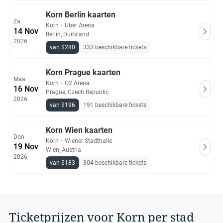
Korn Berlin kaarten
Za
Korn
・
Uber Arena
14 Nov
Berlin, Duitsland
2026
van $280
333 beschikbare tickets
Korn Prague kaarten
Maa
Korn
・
O2 Arena
16 Nov
Prague, Czech Republic
2026
van $196
191 beschikbare tickets
Korn Wien kaarten
Don
Korn
・
Wiener Stadthalle
19 Nov
Wien, Austria
2026
van $183
304 beschikbare tickets
Ticketprijzen voor Korn per stad