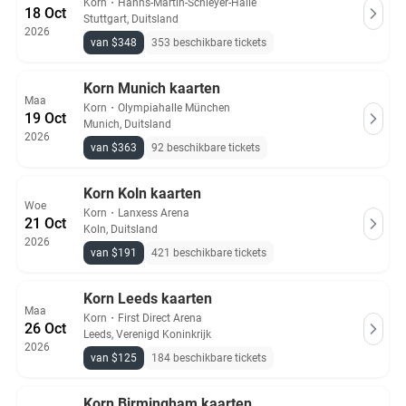
Korn
・
Hanns-Martin-Schleyer-Halle
18 Oct
Stuttgart, Duitsland
2026
van $348
353 beschikbare tickets
Korn Munich kaarten
Maa
Korn
・
Olympiahalle München
19 Oct
Munich, Duitsland
2026
van $363
92 beschikbare tickets
Korn Koln kaarten
Woe
Korn
・
Lanxess Arena
21 Oct
Koln, Duitsland
2026
van $191
421 beschikbare tickets
Korn Leeds kaarten
Maa
Korn
・
First Direct Arena
26 Oct
Leeds, Verenigd Koninkrijk
2026
van $125
184 beschikbare tickets
Korn Birmingham kaarten