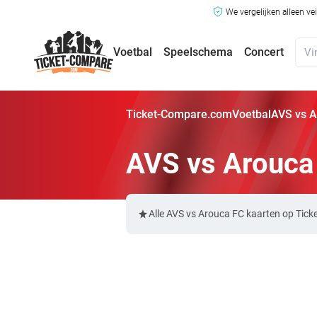
We vergelijken alleen ve
Voetbal
Speelschema
Concert
Ticket-Compare.com
Voetbal
AVS vs A
AVS vs Arouca
Alle AVS vs Arouca FC kaarten op Tick