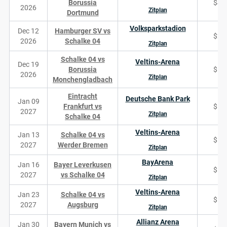
Borussia
$47
2026
Zitplan
Dortmund
Volksparkstadion
Dec 12
Hamburger SV vs
$25
2026
Schalke 04
Zitplan
Schalke 04 vs
Veltins-Arena
Dec 19
Borussia
$18
2026
Zitplan
Monchengladbach
Eintracht
Deutsche Bank Park
Jan 09
Frankfurt vs
$14
2027
Zitplan
Schalke 04
Veltins-Arena
Jan 13
Schalke 04 vs
$12
2027
Werder Bremen
Zitplan
BayArena
Jan 16
Bayer Leverkusen
$10
2027
vs Schalke 04
Zitplan
Veltins-Arena
Jan 23
Schalke 04 vs
$13
2027
Augsburg
Zitplan
Allianz Arena
Jan 30
Bayern Munich vs