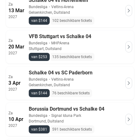
Schalke 04 vs Hoffenheim
Za
Bundesliga
・
Veltins-Arena
13 Mar
Gelsenkirchen, Duitsland
2027
van $144
102 beschikbare tickets
VFB Stuttgart vs Schalke 04
Za
Bundesliga
・
MHPArena
20 Mar
Stuttgart, Duitsland
2027
van $253
135 beschikbare tickets
Schalke 04 vs SC Paderborn
Za
Bundesliga
・
Veltins-Arena
3 Apr
Gelsenkirchen, Duitsland
2027
van $144
76 beschikbare tickets
Borussia Dortmund vs Schalke 04
Za
Bundesliga
・
Signal Iduna Park
10 Apr
Dortmund, Duitsland
2027
van $381
591 beschikbare tickets