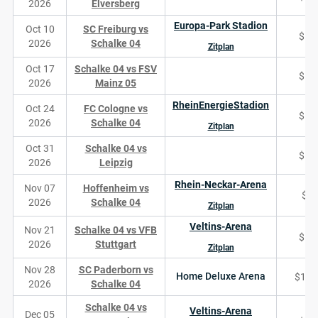
2026
Elversberg
Europa-Park Stadion
Oct 10
SC Freiburg vs
$10
2026
Schalke 04
Zitplan
Oct 17
Schalke 04 vs FSV
$16
2026
Mainz 05
RheinEnergieStadion
Oct 24
FC Cologne vs
$17
2026
Schalke 04
Zitplan
Oct 31
Schalke 04 vs
$15
2026
Leipzig
Rhein-Neckar-Arena
Nov 07
Hoffenheim vs
$4
2026
Schalke 04
Zitplan
Veltins-Arena
Nov 21
Schalke 04 vs VFB
$15
2026
Stuttgart
Zitplan
Nov 28
SC Paderborn vs
Home Deluxe Arena
$1,0
2026
Schalke 04
Schalke 04 vs
Veltins-Arena
Dec 05