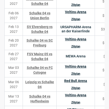
$14
2027
Schalke 04
Zitplan
Veltins-Arena
Feb 06
Schalke 04 vs
$14
2027
Union Berlin
Zitplan
Feb 13
SV Elversberg vs
URSAPHARM-Arena
$3,4
an der Kaiserlinde
2027
Schalke 04
Veltins-Arena
Feb 20
Schalke 04 vs SC
$14
2027
Freiburg
Zitplan
Feb 27
FSV Mainz 05 vs
MEWA Arena
$8
2027
Schalke 04
Veltins-Arena
Mar 03
Schalke 04 vs FC
$15
2027
Cologne
Zitplan
Red Bull Arena
Mar 06
Leipzig vs Schalke
$7
2027
04
Zitplan
Veltins-Arena
Mar 13
Schalke 04 vs
$14
2027
Hoffenheim
Zitplan