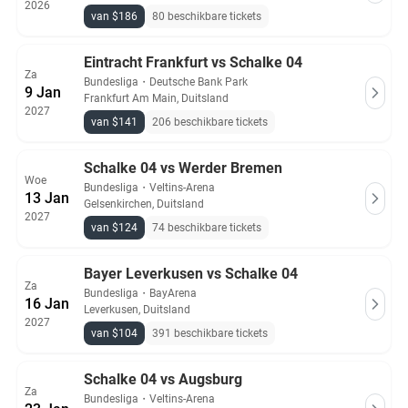
2026
van $186
80 beschikbare tickets
Eintracht Frankfurt vs Schalke 04
Za
Bundesliga
・
Deutsche Bank Park
9 Jan
Frankfurt Am Main, Duitsland
2027
van $141
206 beschikbare tickets
Schalke 04 vs Werder Bremen
Woe
Bundesliga
・
Veltins-Arena
13 Jan
Gelsenkirchen, Duitsland
2027
van $124
74 beschikbare tickets
Bayer Leverkusen vs Schalke 04
Za
Bundesliga
・
BayArena
16 Jan
Leverkusen, Duitsland
2027
van $104
391 beschikbare tickets
Schalke 04 vs Augsburg
Za
Bundesliga
・
Veltins-Arena