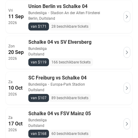
Union Berlin vs Schalke 04
Vri
Bundesliga
・
Stadion An der Alten Försterei
11 Sep
Berlin, Duitsland
2026
van $171
28 beschikbare tickets
Schalke 04 vs SV Elversberg
Zon
Bundesliga
20 Sep
Duitsland
2026
van $119
166 beschikbare tickets
SC Freiburg vs Schalke 04
Za
Bundesliga
・
Europa-Park Stadion
10 Oct
Duitsland
2026
van $107
89 beschikbare tickets
Schalke 04 vs FSV Mainz 05
Za
Bundesliga
17 Oct
Duitsland
2026
van $168
60 beschikbare tickets