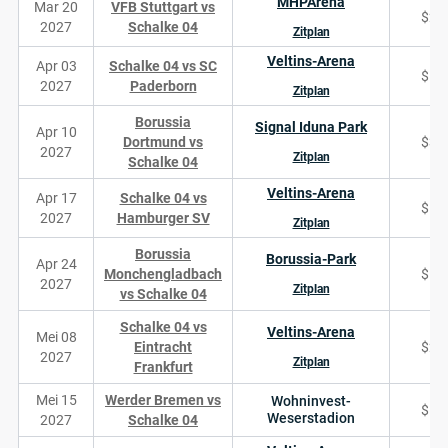
MHPArena
Mar 20
VFB Stuttgart vs
$25
2027
Schalke 04
Zitplan
Veltins-Arena
Apr 03
Schalke 04 vs SC
$14
2027
Paderborn
Zitplan
Borussia
Signal Iduna Park
Apr 10
Dortmund vs
$38
2027
Zitplan
Schalke 04
Veltins-Arena
Apr 17
Schalke 04 vs
$17
2027
Hamburger SV
Zitplan
Borussia
Borussia-Park
Apr 24
Monchengladbach
$11
2027
Zitplan
vs Schalke 04
Schalke 04 vs
Veltins-Arena
Mei 08
Eintracht
$22
2027
Zitplan
Frankfurt
Mei 15
Werder Bremen vs
Wohninvest-
$11
Weserstadion
2027
Schalke 04