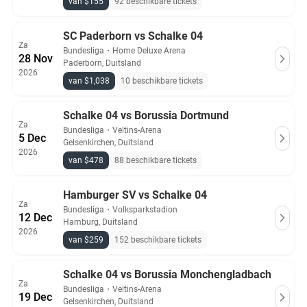
van $155
92 beschikbare tickets
SC Paderborn vs Schalke 04
Za
Bundesliga
・
Home Deluxe Arena
28 Nov
Paderborn, Duitsland
2026
van $1,038
10 beschikbare tickets
Schalke 04 vs Borussia Dortmund
Za
Bundesliga
・
Veltins-Arena
5 Dec
Gelsenkirchen, Duitsland
2026
van $478
88 beschikbare tickets
Hamburger SV vs Schalke 04
Za
Bundesliga
・
Volksparkstadion
12 Dec
Hamburg, Duitsland
2026
van $259
152 beschikbare tickets
Schalke 04 vs Borussia Monchengladbach
Za
Bundesliga
・
Veltins-Arena
19 Dec
Gelsenkirchen, Duitsland