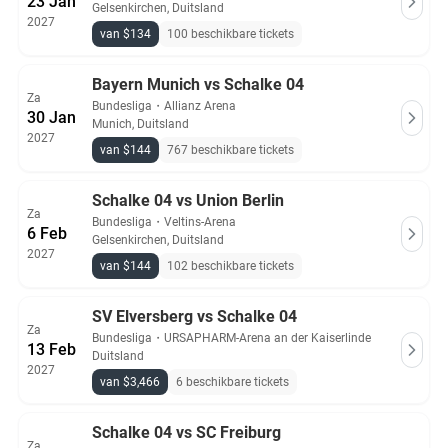
23 Jan
Gelsenkirchen, Duitsland
2027
van $134
100 beschikbare tickets
Bayern Munich vs Schalke 04
Za
Bundesliga
・
Allianz Arena
30 Jan
Munich, Duitsland
2027
van $144
767 beschikbare tickets
Schalke 04 vs Union Berlin
Za
Bundesliga
・
Veltins-Arena
6 Feb
Gelsenkirchen, Duitsland
2027
van $144
102 beschikbare tickets
SV Elversberg vs Schalke 04
Za
Bundesliga
・
URSAPHARM-Arena an der Kaiserlinde
13 Feb
Duitsland
2027
van $3,466
6 beschikbare tickets
Schalke 04 vs SC Freiburg
Za