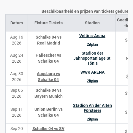
Beschikbaarheid en prijzen van tickets geduren
Goedko
Datum
Fixture Tickets
Stadion
tick
Veltins-Arena
Aug 16
Schalke 04 vs
$40
2026
Real Madrid
Zitplan
Stadion der
Aug 24
Hallescher vs
Jahnsportanlage St.
N/
2026
Schalke 04
Tönis
WWK ARENA
Aug 30
Augsburg vs
$4
2026
Schalke 04
Zitplan
Sep 05
Schalke 04 vs
$34
2026
Bayern Munich
Stadion An der Alten
Sep 11
Union Berlin vs
Försterei
$17
2026
Schalke 04
Zitplan
Sep 20
Schalke 04 vs SV
$11