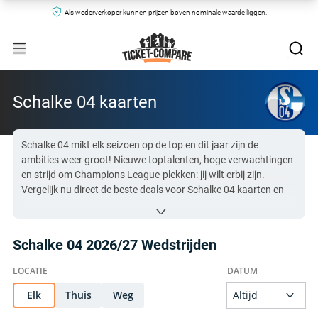
Als wederverkoper kunnen prijzen boven nominale waarde liggen.
Schalke 04 kaarten
Schalke 04 mikt elk seizoen op de top en dit jaar zijn de
ambities weer groot! Nieuwe toptalenten, hoge verwachtingen
en strijd om Champions League-plekken: jij wilt erbij zijn.
Vergelijk nu direct de beste deals voor Schalke 04 kaarten en
bemachtig jouw ticket voor de volgende wedstrijd – snel
verkocht dus wees er snel bij!
Schalke 04 2026/27 Wedstrijden
Alle Schalke 04 kaarten op Ticket-Compare.com zijn
authentiek en afkomstig van vooraf gecontroleerde verkopers
die 100% garantie bieden.
Elk
Thuis
Weg