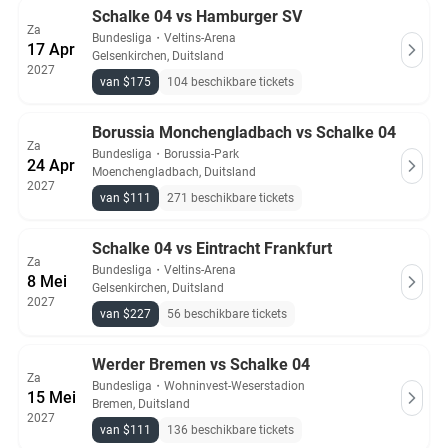
Schalke 04 vs Hamburger SV
Za
Bundesliga
・
Veltins-Arena
17 Apr
Gelsenkirchen, Duitsland
2027
van $175
104 beschikbare tickets
Borussia Monchengladbach vs Schalke 04
Za
Bundesliga
・
Borussia-Park
24 Apr
Moenchengladbach, Duitsland
2027
van $111
271 beschikbare tickets
Schalke 04 vs Eintracht Frankfurt
Za
Bundesliga
・
Veltins-Arena
8 Mei
Gelsenkirchen, Duitsland
2027
van $227
56 beschikbare tickets
Werder Bremen vs Schalke 04
Za
Bundesliga
・
Wohninvest-Weserstadion
15 Mei
Bremen, Duitsland
2027
van $111
136 beschikbare tickets