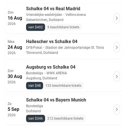
Schalke 04 vs Real Madrid
Zon
Vriendelijke wedstrijden
・
Veltins-Arena
16 Aug
Gelsenkirchen, Duitsland
2026
van $402
9 beschikbare tickets
Hallescher vs Schalke 04
Maa
24 Aug
DFB-Pokal
・
Stadion der Jahnsportanlage St. Tönis
Tönisvorst, Duitsland
2026
Augsburg vs Schalke 04
Zon
Bundesliga
・
WWK ARENA
30 Aug
Augsburg, Duitsland
2026
van $48
153 beschikbare tickets
Schalke 04 vs Bayern Munich
Za
Bundesliga
5 Sep
Duitsland
2026
van $346
212 beschikbare tickets