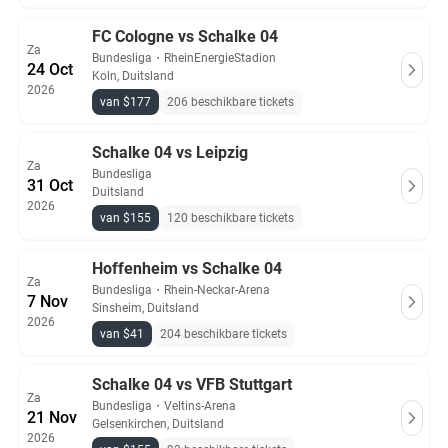
FC Cologne vs Schalke 04
Za
Bundesliga
・
RheinEnergieStadion
24 Oct
Koln, Duitsland
2026
van $177
206 beschikbare tickets
Schalke 04 vs Leipzig
Za
Bundesliga
31 Oct
Duitsland
2026
van $155
120 beschikbare tickets
Hoffenheim vs Schalke 04
Za
Bundesliga
・
Rhein-Neckar-Arena
7 Nov
Sinsheim, Duitsland
2026
van $41
204 beschikbare tickets
Schalke 04 vs VFB Stuttgart
Za
Bundesliga
・
Veltins-Arena
21 Nov
Gelsenkirchen, Duitsland
2026