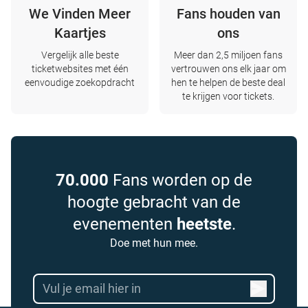
We Vinden Meer
Fans houden van
Kaartjes
ons
Vergelijk alle beste
Meer dan 2,5 miljoen fans
ticketwebsites met één
vertrouwen ons elk jaar om
eenvoudige zoekopdracht
hen te helpen de beste deal
te krijgen voor tickets.
70.000
Fans worden op de
hoogte gebracht van de
evenementen
heetste
.
Doe met hun mee.