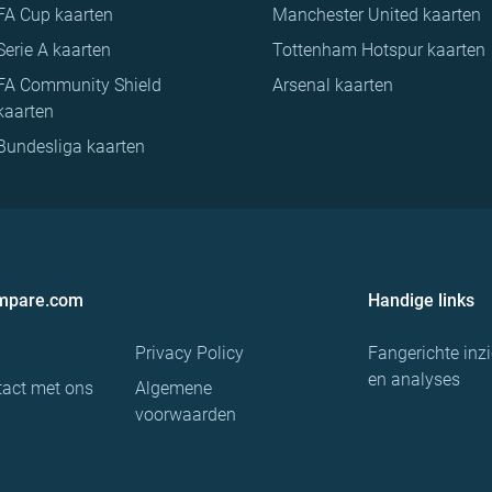
FA Cup kaarten
Manchester United kaarten
Serie A kaarten
Tottenham Hotspur kaarten
FA Community Shield
Arsenal kaarten
kaarten
Bundesliga kaarten
ompare.com
Handige links
Privacy Policy
Fangerichte inz
en analyses
act met ons
Algemene
voorwaarden