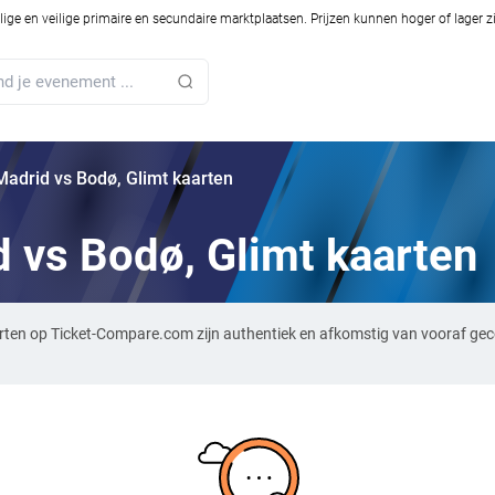
ilige en veilige primaire en secundaire marktplaatsen. Prijzen kunnen hoger of lager 
 Madrid vs Bodø, Glimt kaarten
d vs Bodø, Glimt kaarten
aarten op Ticket-Compare.com zijn authentiek en afkomstig van vooraf ge