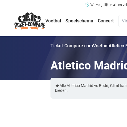
We vergelijken alleen ve
Voetbal
Speelschema
Concert
Ticket-Compare.com
Voetbal
Atletico
Atletico Madri
Alle Atletico Madrid vs Bodø, Glimt k
bieden.