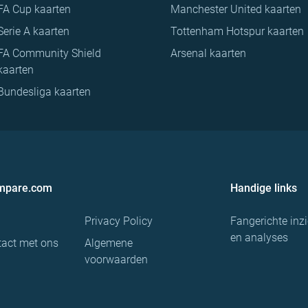
FA Cup kaarten
Manchester United kaarten
Serie A kaarten
Tottenham Hotspur kaarten
FA Community Shield
Arsenal kaarten
kaarten
Bundesliga kaarten
ompare.com
Handige links
Privacy Policy
Fangerichte inz
en analyses
act met ons
Algemene
voorwaarden