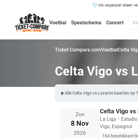
We vergelijken alleen ve
Voetbal
Speelschema
Concert
Ticket-Compare.com
Voetbal
Celta Vi
Celta Vigo vs 
Alle Celta Vigo vs Levante kaarten op
Celta Vigo vs
Zon
La Liga
・
Estadio
8 Nov
Vigo, Espagnol
2026
164 beschikbare ti