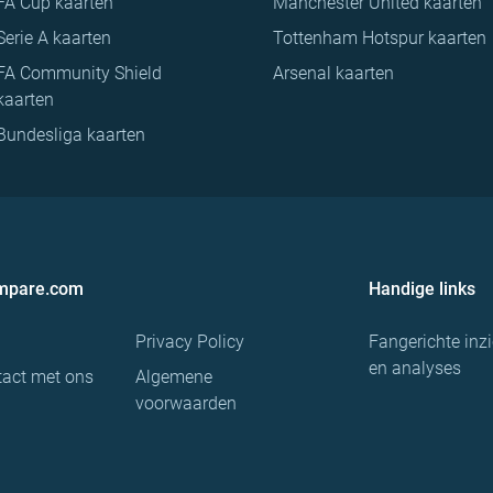
FA Cup kaarten
Manchester United kaarten
Serie A kaarten
Tottenham Hotspur kaarten
FA Community Shield
Arsenal kaarten
kaarten
Bundesliga kaarten
ompare.com
Handige links
Privacy Policy
Fangerichte inz
en analyses
act met ons
Algemene
voorwaarden