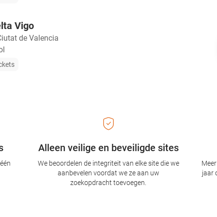
lta Vigo
Ciutat de Valencia
ol
ckets
s
Alleen veilige en beveiligde sites
 één
We beoordelen de integriteit van elke site die we
Meer 
aanbevelen voordat we ze aan uw
jaar 
zoekopdracht toevoegen.