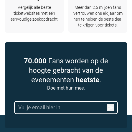
Vergelijk alle beste
Meer dan 2,5 miljoen fans
ticketwebsites met één
vertrouwen ons elk jaar om
eenvoudige zoekopdracht
hen te helpen de beste deal
te krijgen voor tickets.
70.000
Fans worden op de
hoogte gebracht van de
evenementen
heetste
.
Doe met hun mee.