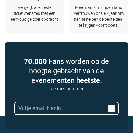
Vergelijk alle beste
Meer dan 2,5 miljoen fans
ticketwebsites met één
vertrouwen ons elk jaar om
eenvoudige zoekopdracht
hen te helpen de beste deal
te krijgen voor tickets.
70.000
Fans worden op de
hoogte gebracht van de
evenementen
heetste
.
Doe met hun mee.