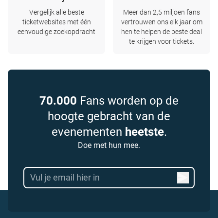
Vergelijk alle beste
Meer dan 2,5 miljoen fans
ticketwebsites met één
vertrouwen ons elk jaar om
eenvoudige zoekopdracht
hen te helpen de beste deal
te krijgen voor tickets.
70.000
Fans worden op de
hoogte gebracht van de
evenementen
heetste
.
Doe met hun mee.