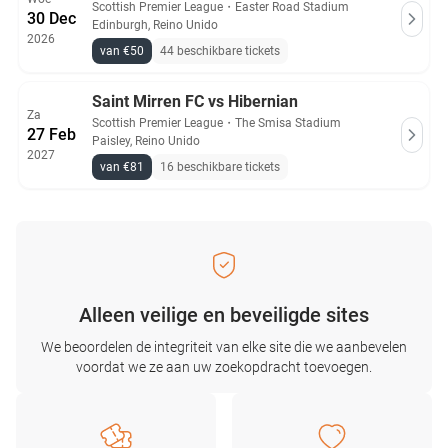
Scottish Premier League
・
Easter Road Stadium
30 Dec
Edinburgh, Reino Unido
2026
van €50
44 beschikbare tickets
Saint Mirren FC vs Hibernian
Za
Scottish Premier League
・
The Smisa Stadium
27 Feb
Paisley, Reino Unido
2027
van €81
16 beschikbare tickets
Alleen veilige en beveiligde sites
We beoordelen de integriteit van elke site die we aanbevelen
voordat we ze aan uw zoekopdracht toevoegen.