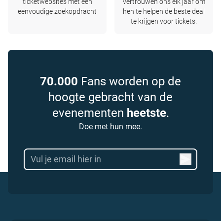
ticketwebsites met één
vertrouwen ons elk jaar om
eenvoudige zoekopdracht
hen te helpen de beste deal
te krijgen voor tickets.
70.000
Fans worden op de
hoogte gebracht van de
evenementen
heetste
.
Doe met hun mee.