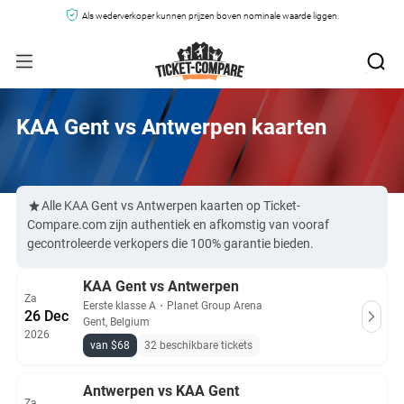
Als wederverkoper kunnen prijzen boven nominale waarde liggen.
KAA Gent vs Antwerpen kaarten
Alle KAA Gent vs Antwerpen kaarten op Ticket-
Compare.com zijn authentiek en afkomstig van vooraf
gecontroleerde verkopers die 100% garantie bieden.
KAA Gent vs Antwerpen
Za
Eerste klasse A
・
Planet Group Arena
26 Dec
Gent, Belgium
2026
van $68
32 beschikbare tickets
Antwerpen vs KAA Gent
Za