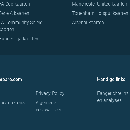
FA Cup kaarten
Manchester United kaarten
Serie A kaarten
Tottenham Hotspur kaarten
FA Community Shield
Arsenal kaarten
kaarten
Bundesliga kaarten
ompare.com
Handige links
Privacy Policy
Fangerichte inz
en analyses
act met ons
Algemene
voorwaarden