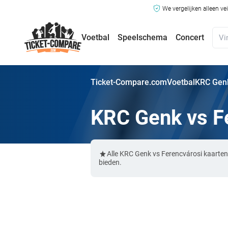
We vergelijken alleen ve
Voetbal
Speelschema
Concert
Ticket-Compare.com
Voetbal
KRC Genk
KRC Genk vs F
Alle KRC Genk vs Ferencvárosi kaarten
bieden.