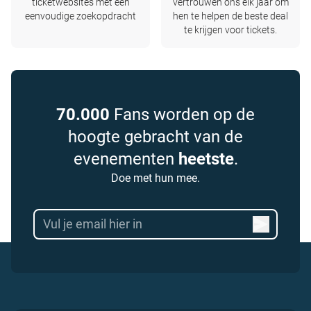
ticketwebsites met één
vertrouwen ons elk jaar om
eenvoudige zoekopdracht
hen te helpen de beste deal
te krijgen voor tickets.
70.000
Fans worden op de
hoogte gebracht van de
evenementen
heetste
.
Doe met hun mee.