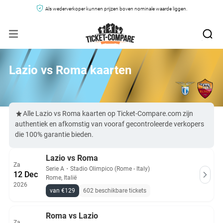
Als wederverkoper kunnen prijzen boven nominale waarde liggen.
Lazio vs Roma kaarten
Alle Lazio vs Roma kaarten op Ticket-Compare.com zijn
authentiek en afkomstig van vooraf gecontroleerde verkopers
die 100% garantie bieden.
Lazio vs Roma
Za
Serie A
・
Stadio Olimpico (Rome - Italy)
12 Dec
Rome, Italië
2026
van €129
602 beschikbare tickets
Roma vs Lazio
Za