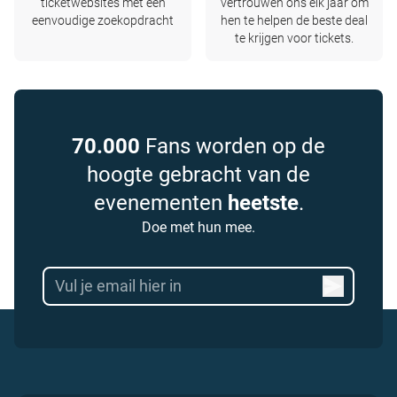
ticketwebsites met één
vertrouwen ons elk jaar om
eenvoudige zoekopdracht
hen te helpen de beste deal
te krijgen voor tickets.
70.000
Fans worden op de
hoogte gebracht van de
evenementen
heetste
.
Doe met hun mee.