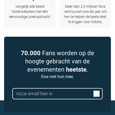
Vergelijk alle beste
Meer dan 2,5 miljoen fans
ticketwebsites met één
vertrouwen ons elk jaar om
eenvoudige zoekopdracht
hen te helpen de beste deal
te krijgen voor tickets.
70.000
Fans worden op de
hoogte gebracht van de
evenementen
heetste
.
Doe met hun mee.