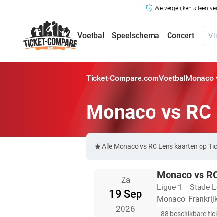
We vergelijken alleen ve
Voetbal
Speelschema
Concert
Ticket-Compare.com
Voetbal
Monaco v
Monaco vs RC 
Alle Monaco vs RC Lens kaarten op Tic
Monaco vs R
Za
Ligue 1
・
Stade Lo
19 Sep
Monaco, Frankrij
2026
88 beschikbare tic