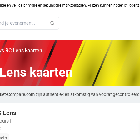
ilige en veilige primaire en secundaire marktplaatsen. Prijzen kunnen hoger of lager 
s RC Lens kaarten
Lens kaarten
ket-Compare.com zijn authentiek en afkomstig van vooraf gecontroleerd
C Lens
uis II
k
kets