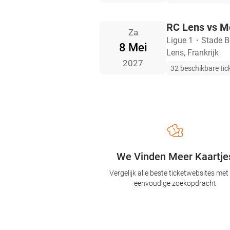
RC Lens vs 
Za
Ligue 1
・
Stade Bo
8 Mei
Lens, Frankrijk
2027
32 beschikbare tic
We Vinden Meer Kaartje
Vergelijk alle beste ticketwebsites met
eenvoudige zoekopdracht