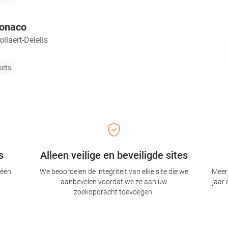
Monaco
llaert-Delelis
kets
s
Alleen veilige en beveiligde sites
 één
We beoordelen de integriteit van elke site die we
Meer 
aanbevelen voordat we ze aan uw
jaar 
zoekopdracht toevoegen.