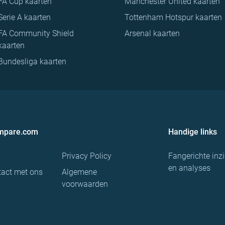
FA Cup kaarten
Manchester United kaarten
Serie A kaarten
Tottenham Hotspur kaarten
FA Community Shield
Arsenal kaarten
kaarten
Bundesliga kaarten
ompare.com
Handige links
Privacy Policy
Fangerichte inz
en analyses
act met ons
Algemene
voorwaarden