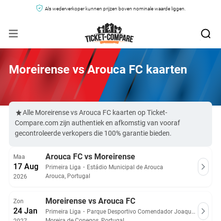
Als wederverkoper kunnen prijzen boven nominale waarde liggen.
Moreirense vs Arouca FC kaarten
Alle Moreirense vs Arouca FC kaarten op Ticket-
Compare.com zijn authentiek en afkomstig van vooraf
gecontroleerde verkopers die 100% garantie bieden.
Arouca FC vs Moreirense
Maa
17 Aug
Primeira Liga
・
Estádio Municipal de Arouca
Arouca, Portugal
2026
Moreirense vs Arouca FC
Zon
24 Jan
Primeira Liga
・
Parque Desportivo Comendador Joaquim de Almeida Freitas
Moreira de Conegos, Portugal