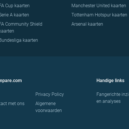
FA Cup kaarten
Manchester United kaarten
Serie A kaarten
Tottenham Hotspur kaarten
FA Community Shield
Arsenal kaarten
kaarten
Bundesliga kaarten
ompare.com
Handige links
Privacy Policy
Fangerichte inz
en analyses
act met ons
Algemene
voorwaarden