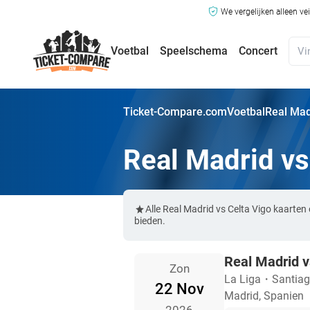
We vergelijken alleen ve
Voetbal
Speelschema
Concert
Ticket-Compare.com
Voetbal
Real Mad
Real Madrid vs
Alle Real Madrid vs Celta Vigo kaarte
bieden.
Real Madrid v
Zon
La Liga
・
Santia
22 Nov
Madrid, Spanien