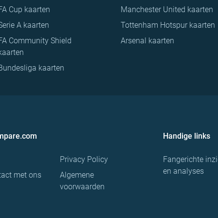
FA Cup kaarten
Manchester United kaarten
Serie A kaarten
Tottenham Hotspur kaarten
FA Community Shield
Arsenal kaarten
kaarten
Bundesliga kaarten
ompare.com
Handige links
Privacy Policy
Fangerichte inz
en analyses
act met ons
Algemene
voorwaarden