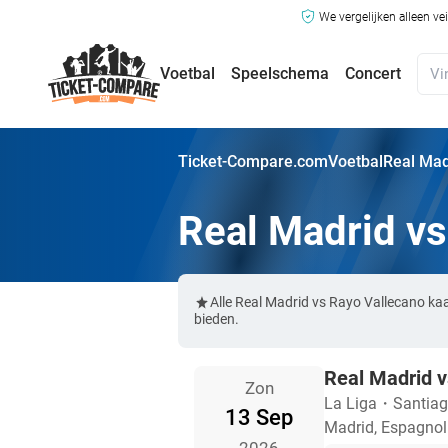
We vergelijken alleen ve
Voetbal
Speelschema
Concert
Ticket-Compare.com
Voetbal
Real Mad
Real Madrid vs
Alle Real Madrid vs Rayo Vallecano ka
bieden.
Real Madrid v
Zon
La Liga
・
Santia
13 Sep
Madrid, Espagnol