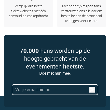
Vergelijk alle beste
Meer dan 2,5 miljoen fans
ticketwebsites met één
vertrouwen ons elk jaar om
eenvoudige zoekopdracht
hen te helpen de beste deal
te krijgen voor tickets.
70.000
Fans worden op de
hoogte gebracht van de
evenementen
heetste
.
Doe met hun mee.