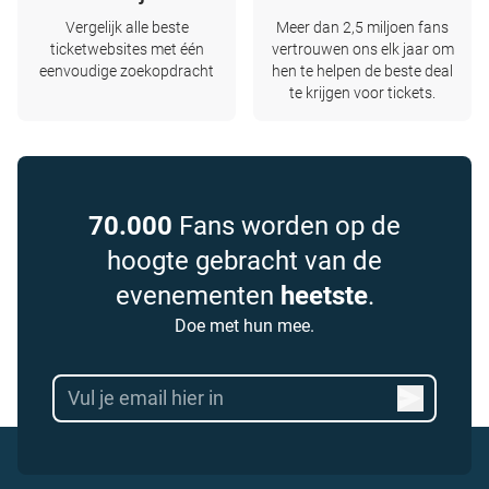
Vergelijk alle beste
Meer dan 2,5 miljoen fans
ticketwebsites met één
vertrouwen ons elk jaar om
eenvoudige zoekopdracht
hen te helpen de beste deal
te krijgen voor tickets.
70.000
Fans worden op de
hoogte gebracht van de
evenementen
heetste
.
Doe met hun mee.