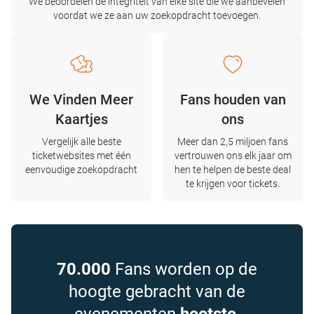
We beoordelen de integriteit van elke site die we aanbevelen
voordat we ze aan uw zoekopdracht toevoegen.
We Vinden Meer
Fans houden van
Kaartjes
ons
Vergelijk alle beste
Meer dan 2,5 miljoen fans
ticketwebsites met één
vertrouwen ons elk jaar om
eenvoudige zoekopdracht
hen te helpen de beste deal
te krijgen voor tickets.
70.000
Fans worden op de
hoogte gebracht van de