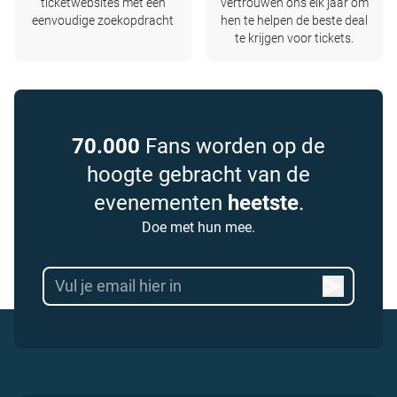
ticketwebsites met één
vertrouwen ons elk jaar om
eenvoudige zoekopdracht
hen te helpen de beste deal
te krijgen voor tickets.
70.000
Fans worden op de
hoogte gebracht van de
evenementen
heetste
.
Doe met hun mee.