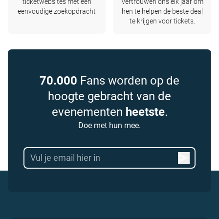
ticketwebsites met één
vertrouwen ons elk jaar om
eenvoudige zoekopdracht
hen te helpen de beste deal
te krijgen voor tickets.
70.000
Fans worden op de
hoogte gebracht van de
evenementen
heetste
.
Doe met hun mee.