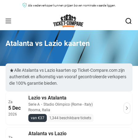
Als wederverkoper kunnen prijzen boven nominale waarde liggen.
Atalanta vs Lazio kaarten
Alle Atalanta vs Lazio kaarten op Ticket-Compare.com zijn
authentiek en afkomstig van vooraf gecontroleerde verkopers
die 100% garantie bieden.
Lazio vs Atalanta
Za
Serie A
・
Stadio Olimpico (Rome - Italy)
5 Dec
Rooma, Italia
2026
van €37
1,344 beschikbare tickets
Atalanta vs Lazio
Za