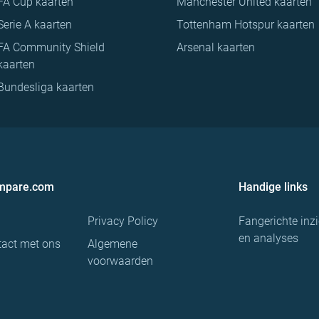
FA Cup kaarten
Manchester United kaarten
Serie A kaarten
Tottenham Hotspur kaarten
FA Community Shield
Arsenal kaarten
kaarten
Bundesliga kaarten
ompare.com
Handige links
Privacy Policy
Fangerichte inz
en analyses
act met ons
Algemene
voorwaarden