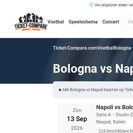
We vergelijken alleen ve
Voetbal
Speelschema
Concert
Ticket-Compare.com
Voetbal
Bologna 
Bologna vs Nap
Alle Bologna vs Napoli kaarten op Tic
Napoli vs Bol
Zon
Serie A
・
Stadio 
13 Sep
Neapel, Italien
2026
224 beschikbare ti