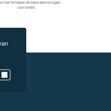
om hen te helpen de beste deal te krijgen
voor tickets.
van