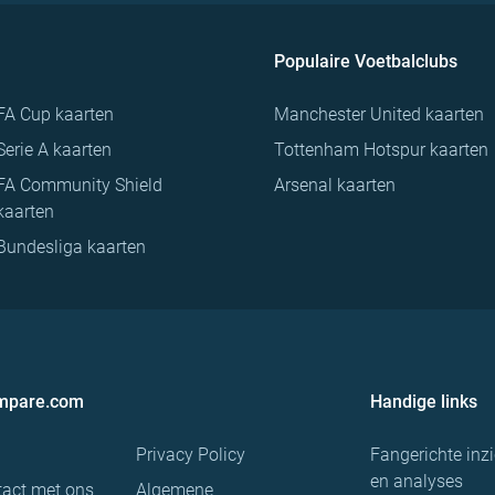
Populaire Voetbalclubs
FA Cup kaarten
Manchester United kaarten
Serie A kaarten
Tottenham Hotspur kaarten
FA Community Shield
Arsenal kaarten
kaarten
Bundesliga kaarten
ompare.com
Handige links
Privacy Policy
Fangerichte inz
en analyses
act met ons
Algemene