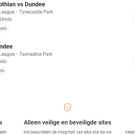
othian vs Dundee
 League
・
Tynecastle Park
 Unido
kets
undee
 League
・
Tannadice Park
ido
ets
s
Alleen veilige en beveiligde sites
 één
We beoordelen de integriteit van elke site die we
Meer 