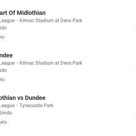
rt Of Midlothian
 League
・
Kilmac Stadium at Dens Park
ido
ets
undee
 League
・
Kilmac Stadium at Dens Park
ido
ets
othian vs Dundee
 League
・
Tynecastle Park
 Unido
kets