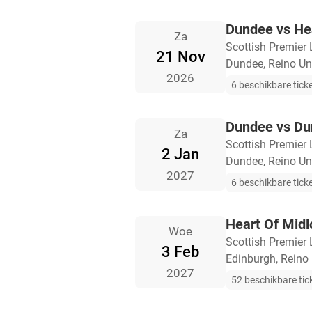
Dundee vs Hea
Za
Scottish Premier
21 Nov
Dundee, Reino Un
2026
6 beschikbare tick
Dundee vs D
Za
Scottish Premier
2 Jan
Dundee, Reino Un
2027
6 beschikbare tick
Heart Of Midl
Woe
Scottish Premier
3 Feb
Edinburgh, Reino
2027
52 beschikbare tic