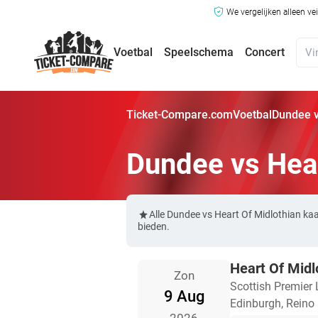
We vergelijken alleen ve
Voetbal
Speelschema
Concert
Ticket-Compare.com
Voetbal
Dundee v
Dundee vs Hear
Alle Dundee vs Heart Of Midlothian ka
bieden.
Heart Of Midl
Zon
Scottish Premier
9 Aug
Edinburgh, Reino