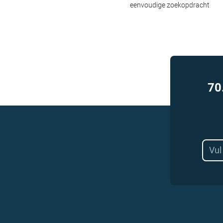
eenvoudige zoekopdracht
70