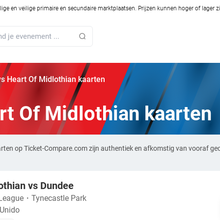
ilige en veilige primaire en secundaire marktplaatsen. Prijzen kunnen hoger of lager 
s Heart Of Midlothian kaarten
t Of Midlothian kaarten
arten op Ticket-Compare.com zijn authentiek en afkomstig van vooraf ge
othian vs Dundee
 League
・
Tynecastle Park
 Unido