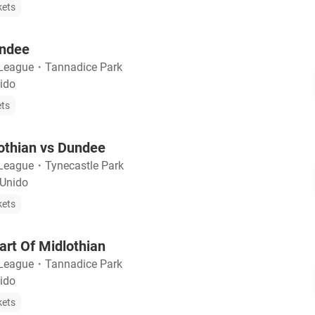
kets
undee
 League
・
Tannadice Park
ido
ets
othian vs Dundee
 League
・
Tynecastle Park
 Unido
kets
rt Of Midlothian
 League
・
Tannadice Park
ido
kets