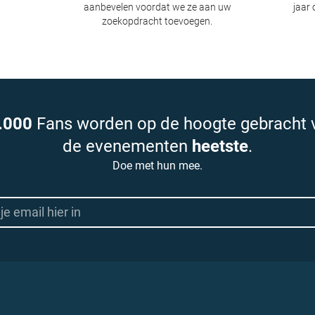
aanbevelen voordat we ze aan uw
jaar 
zoekopdracht toevoegen.
.000
Fans worden op de hoogte gebracht 
de evenementen
heetste
.
Doe met hun mee.