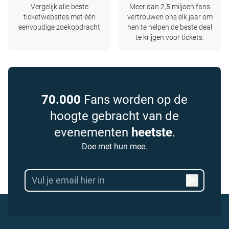
Vergelijk alle beste
Meer dan 2,5 miljoen fans
ticketwebsites met één
vertrouwen ons elk jaar om
eenvoudige zoekopdracht
hen te helpen de beste deal
te krijgen voor tickets.
70.000
Fans worden op de
hoogte gebracht van de
evenementen
heetste
.
Doe met hun mee.