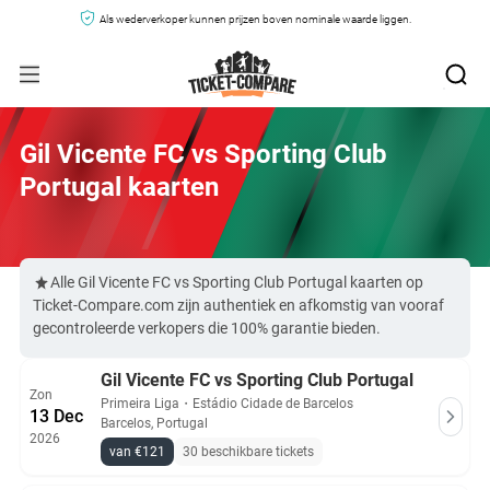
Als wederverkoper kunnen prijzen boven nominale waarde liggen.
Gil Vicente FC vs Sporting Club
Portugal kaarten
Alle Gil Vicente FC vs Sporting Club Portugal kaarten op
Ticket-Compare.com zijn authentiek en afkomstig van vooraf
gecontroleerde verkopers die 100% garantie bieden.
Gil Vicente FC vs Sporting Club Portugal
Zon
Primeira Liga
・
Estádio Cidade de Barcelos
13 Dec
Barcelos, Portugal
2026
van €121
30 beschikbare tickets