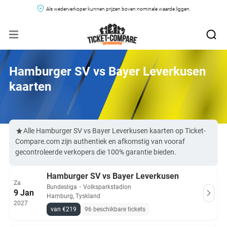
Als wederverkoper kunnen prijzen boven nominale waarde liggen.
Hamburger SV vs Bayer Leverkusen
kaarten
Alle Hamburger SV vs Bayer Leverkusen kaarten op Ticket-
Compare.com zijn authentiek en afkomstig van vooraf
gecontroleerde verkopers die 100% garantie bieden.
Hamburger SV vs Bayer Leverkusen
Za
Bundesliga
・
Volksparkstadion
9 Jan
Hamburg, Tyskland
2027
van €219
96 beschikbare tickets