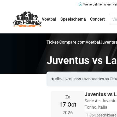
We vergelijken alleen ve
Voetbal
Speelschema
Concert
Ticket-Compare.com
Voetbal
Juventus
Juventus vs La
Alle Juventus vs Lazio kaarten op Tic
Juventus vs L
Za
Serie A
・
Juventu
17 Oct
Torino, Italia
2026
1,064 beschikbare 