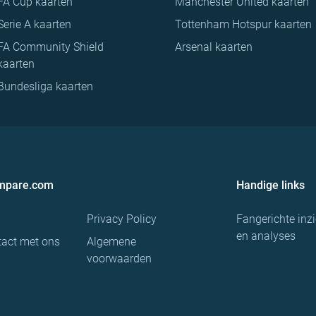
FA Cup kaarten
Manchester United kaarten
Serie A kaarten
Tottenham Hotspur kaarten
FA Community Shield
Arsenal kaarten
kaarten
Bundesliga kaarten
ompare.com
Handige links
Privacy Policy
Fangerichte inz
en analyses
act met ons
Algemene
voorwaarden