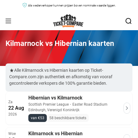
Als wederverkoper kunnen prijzen boven nominale waarde liggen.
Kilmarnock vs Hibernian kaarten
Alle Kilmarnock vs Hibernian kaarten op Ticket-
Compare.com zijn authentiek en afkomstig van vooraf
gecontroleerde verkopers die 100% garantie bieden.
Hibernian vs Kilmarnock
Za
Scottish Premier League
・
Easter Road Stadium
22 Aug
Edinburgh, Verenigd Koninkrijk
2026
van €53
58 beschikbare tickets
Kilmarnock vs Hibernian
Woe