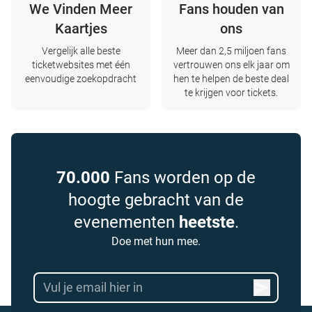
We Vinden Meer
Fans houden van
Kaartjes
ons
Vergelijk alle beste
Meer dan 2,5 miljoen fans
ticketwebsites met één
vertrouwen ons elk jaar om
eenvoudige zoekopdracht
hen te helpen de beste deal
te krijgen voor tickets.
70.000
Fans worden op de
hoogte gebracht van de
evenementen
heetste
.
Doe met hun mee.