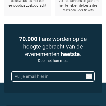
ticketwebsites met één
vertrouwen ons elk jaar om
eenvoudige zoekopdracht
hen te helpen de beste deal
te krijgen voor tickets.
70.000
Fans worden op de
hoogte gebracht van de
evenementen
heetste
.
Doe met hun mee.