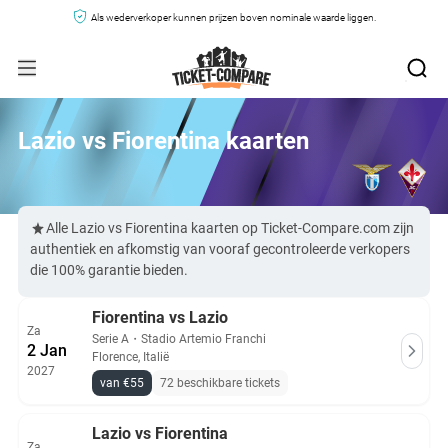
Als wederverkoper kunnen prijzen boven nominale waarde liggen.
Lazio vs Fiorentina kaarten
Alle Lazio vs Fiorentina kaarten op Ticket-Compare.com zijn
authentiek en afkomstig van vooraf gecontroleerde verkopers
die 100% garantie bieden.
Fiorentina vs Lazio
Za
Serie A
・
Stadio Artemio Franchi
2 Jan
Florence, Italië
2027
van €55
72 beschikbare tickets
Lazio vs Fiorentina
Za