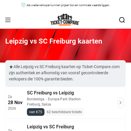
Als wederverkoper kunnen prijzen boven nominale waarde liggen.
Leipzig vs SC Freiburg kaarten
Alle Leipzig vs SC Freiburg kaarten op Ticket-Compare.com
zijn authentiek en afkomstig van vooraf gecontroleerde
verkopers die 100% garantie bieden.
SC Freiburg vs Leipzig
Za
Bundesliga
・
Europa-Park Stadion
28 Nov
Freiburg, Saksa
2026
van €75
62 beschikbare tickets
Leipzig vs SC Freiburg
Za