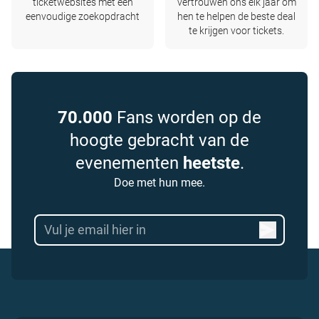
ticketwebsites met één
vertrouwen ons elk jaar om
eenvoudige zoekopdracht
hen te helpen de beste deal
te krijgen voor tickets.
70.000
Fans worden op de
hoogte gebracht van de
evenementen
heetste
.
Doe met hun mee.