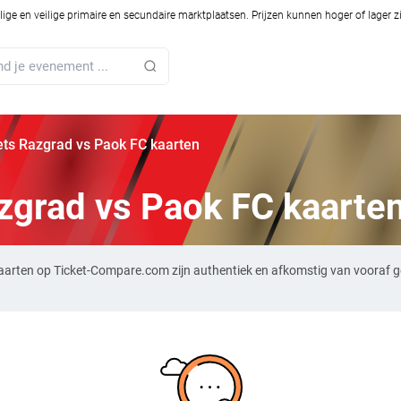
ilige en veilige primaire en secundaire marktplaatsen. Prijzen kunnen hoger of lager 
ts Razgrad vs Paok FC kaarten
zgrad vs Paok FC kaarte
aarten op Ticket-Compare.com zijn authentiek en afkomstig van vooraf g