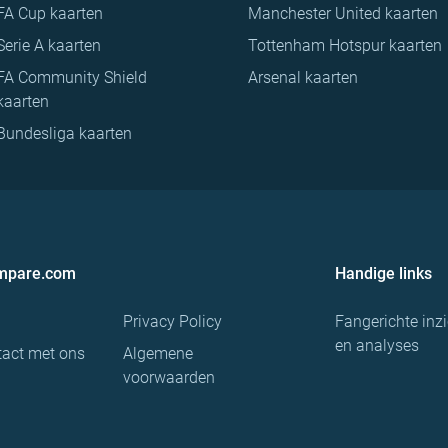
FA Cup kaarten
Manchester United kaarten
Serie A kaarten
Tottenham Hotspur kaarten
FA Community Shield
Arsenal kaarten
kaarten
Bundesliga kaarten
ompare.com
Handige links
Privacy Policy
Fangerichte inz
en analyses
act met ons
Algemene
voorwaarden