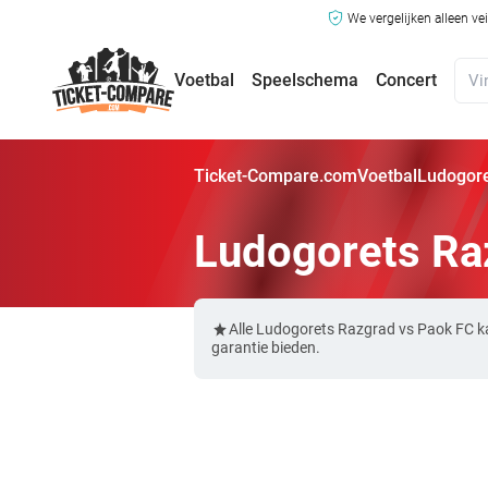
We vergelijken alleen ve
Voetbal
Speelschema
Concert
Ticket-Compare.com
Voetbal
Ludogore
Ludogorets Ra
Alle Ludogorets Razgrad vs Paok FC k
garantie bieden.