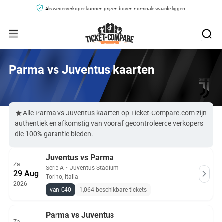
Als wederverkoper kunnen prijzen boven nominale waarde liggen.
Parma vs Juventus kaarten
Alle Parma vs Juventus kaarten op Ticket-Compare.com zijn
authentiek en afkomstig van vooraf gecontroleerde verkopers
die 100% garantie bieden.
Juventus vs Parma
Za
Serie A
・
Juventus Stadium
29 Aug
Torino, Italia
2026
van €40
1,064 beschikbare tickets
Parma vs Juventus
Za