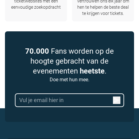
ticketwebsites met één
vertrouwen ons elk jaar om
eenvoudige zoekopdracht
hen te helpen de beste deal
te krijgen voor tickets.
70.000
Fans worden op de
hoogte gebracht van de
evenementen
heetste
.
Doe met hun mee.