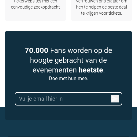
ticketwebsites met één
vertrouwen ons elk jaar om
eenvoudige zoekopdracht
hen te helpen de beste deal
te krijgen voor tickets.
70.000
Fans worden op de
hoogte gebracht van de
evenementen
heetste
.
Doe met hun mee.