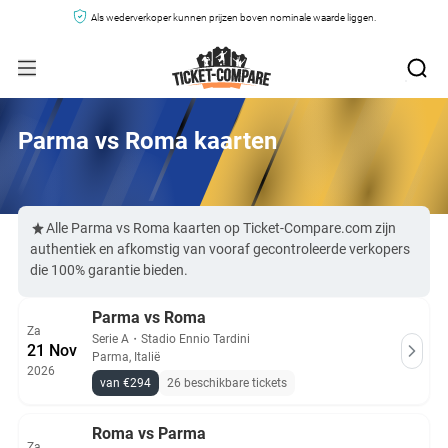
Als wederverkoper kunnen prijzen boven nominale waarde liggen.
Parma vs Roma kaarten
Alle Parma vs Roma kaarten op Ticket-Compare.com zijn
authentiek en afkomstig van vooraf gecontroleerde verkopers
die 100% garantie bieden.
Parma vs Roma
Za
Serie A
・
Stadio Ennio Tardini
21 Nov
Parma, Italië
2026
van €294
26 beschikbare tickets
Roma vs Parma
Za