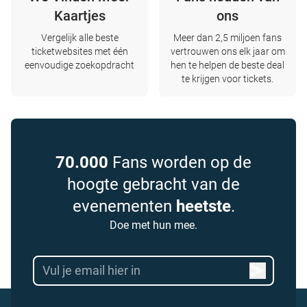
Kaartjes
ons
Vergelijk alle beste
Meer dan 2,5 miljoen fans
ticketwebsites met één
vertrouwen ons elk jaar om
eenvoudige zoekopdracht
hen te helpen de beste deal
te krijgen voor tickets.
70.000
Fans worden op de
hoogte gebracht van de
evenementen
heetste
.
Doe met hun mee.