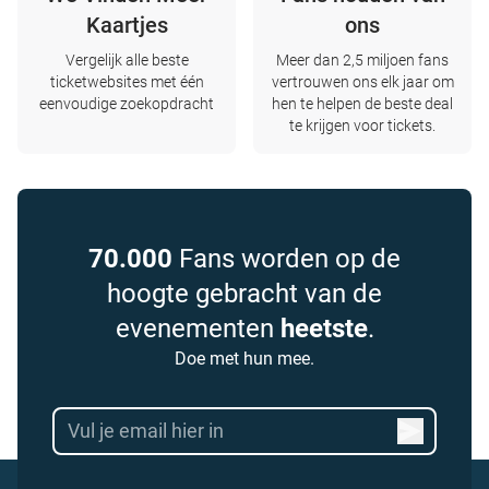
Kaartjes
ons
Vergelijk alle beste
Meer dan 2,5 miljoen fans
ticketwebsites met één
vertrouwen ons elk jaar om
eenvoudige zoekopdracht
hen te helpen de beste deal
te krijgen voor tickets.
70.000
Fans worden op de
hoogte gebracht van de
evenementen
heetste
.
Doe met hun mee.