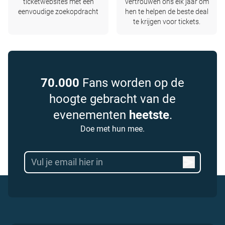
ticketwebsites met één
vertrouwen ons elk jaar om
eenvoudige zoekopdracht
hen te helpen de beste deal
te krijgen voor tickets.
70.000
Fans worden op de
hoogte gebracht van de
evenementen
heetste
.
Doe met hun mee.