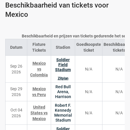
Beschikbaarheid van tickets voor
Mexico
Beschikbaarheid en prijzen van tickets gedurende het sei
Fixture
Goedkoopste
Beschikbaarh
Datum
Stadion
Tickets
ticket
tickets
Soldier
Mexico
Field
Sep 26
vs
N/A
N/A
Stadium
2026
Colombia
Zitplan
Red Bull
Sep 29
Mexico
Arena,
N/A
N/A
2026
vs Peru
Harrison
Robert F.
United
Oct 04
Kennedy
States vs
N/A
N/A
Memorial
2026
Mexico
Stadium
Soldier