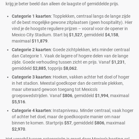
krijg je beter beeld dan alleen de laagste of gemiddelde prijs.
Categorie 1 kaarten
: Topplekken, centraal langs de lange zijde
of de best mogelijke gewone zitplaatsen (geen hospitality). Hier
vind je de hoogste reguliere prijzen – vooral voor de opener in
Mexico City Stadium. Start bij
$1,527
, gemiddeld
$4,158
,
maximaal
$11,879
.
Categorie 2 kaarten
: Goede zichtplekken, iets minder centraal
dan Categorie 1. Vaak de lagere of hogere delen van de lange
zijde. Goede verhouding tussen zicht en prijs. Vanaf
$1,231
,
gemiddeld
$2,885
, topprijs
$8,062
.
Categorie 3 kaarten
: Hoeken, vakken achter het doel of hoger
in het stadion. Meestal goedkoper dan de centrale plekken,
maar uiteraard gewoon toegang tot Mexico's
groepswedstrijden. Vanaf
$806
, gemiddeld
$1,994
, maximaal
$5,516
.
Categorie 4 kaarten
: Instapniveau. Minder centraal, vaak hoger
of achter het doel, maar de goedkoopste manier om naar
binnen te komen. Startprijs
$57
, gemiddeld
$806
, maximaal
$2,970
.