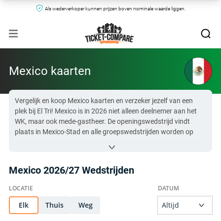
Als wederverkoper kunnen prijzen boven nominale waarde liggen.
Mexico kaarten
Vergelijk en koop Mexico kaarten en verzeker jezelf van een
plek bij El Tri! Mexico is in 2026 niet alleen deelnemer aan het
WK, maar ook mede-gastheer. De openingswedstrijd vindt
plaats in Mexico-Stad en alle groepswedstrijden worden op
eigen bodem gespeeld.
Momenteel kun je
duizenden
Mexico kaarten vergelijken, met
live prijzen vanaf
$55,46
.
Mexico 2026/27 Wedstrijden
Check hieronder alle Mexico wedstrijden of scroll verder voor
info over beschikbaarheid, hospitality-opties en prijzen per
wedstrijd.
De volgende Mexico-wedstrijd start al over
Elk
Thuis
Weg
51 day (
Mexico vs
Colombia
)
dagen, maar je kunt nog steeds kaarten