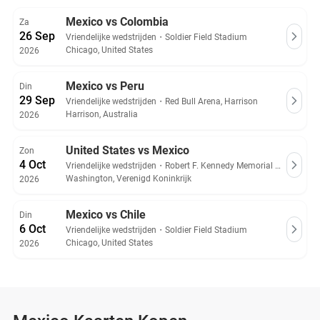
bemachtigen via onze vergelijkingssite!
Mexico vs Colombia
Za
26 Sep
Alle Mexico kaarten op Ticket-Compare.com zijn authentiek
Vriendelijke wedstrijden
・
Soldier Field Stadium
en afkomstig van vooraf gecontroleerde verkopers die 100%
Chicago, United States
2026
garantie bieden.
Mexico vs Peru
Din
29 Sep
Vriendelijke wedstrijden
・
Red Bull Arena, Harrison
Harrison, Australia
2026
United States vs Mexico
Zon
4 Oct
Vriendelijke wedstrijden
・
Robert F. Kennedy Memorial Stadium
Washington, Verenigd Koninkrijk
2026
Mexico vs Chile
Din
6 Oct
Vriendelijke wedstrijden
・
Soldier Field Stadium
Chicago, United States
2026