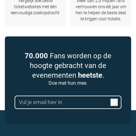
Vergelijk alle beste
Meer dan 2,5 miljoen fans
ticketwebsites met één
vertrouwen ons elk jaar om
eenvoudige zoekopdracht
hen te helpen de beste deal
te krijgen voor tickets.
70.000
Fans worden op de
hoogte gebracht van de
evenementen
heetste
.
Doe met hun mee.